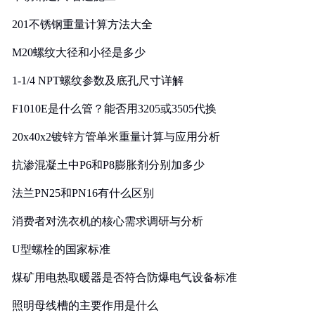
201不锈钢重量计算方法大全
M20螺纹大径和小径是多少
1-1/4 NPT螺纹参数及底孔尺寸详解
F1010E是什么管？能否用3205或3505代换
20x40x2镀锌方管单米重量计算与应用分析
抗渗混凝土中P6和P8膨胀剂分别加多少
法兰PN25和PN16有什么区别
消费者对洗衣机的核心需求调研与分析
U型螺栓的国家标准
煤矿用电热取暖器是否符合防爆电气设备标准
照明母线槽的主要作用是什么