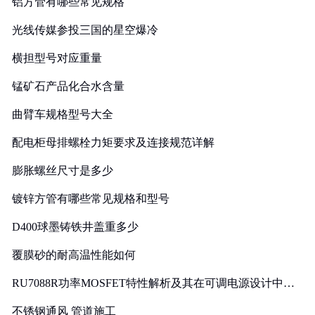
铝方管有哪些常见规格
光线传媒参投三国的星空爆冷
横担型号对应重量
锰矿石产品化合水含量
曲臂车规格型号大全
配电柜母排螺栓力矩要求及连接规范详解
膨胀螺丝尺寸是多少
镀锌方管有哪些常见规格和型号
D400球墨铸铁井盖重多少
覆膜砂的耐高温性能如何
RU7088R功率MOSFET特性解析及其在可调电源设计中的
实践
不锈钢通风 管道施工