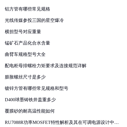
铝方管有哪些常见规格
光线传媒参投三国的星空爆冷
横担型号对应重量
锰矿石产品化合水含量
曲臂车规格型号大全
配电柜母排螺栓力矩要求及连接规范详解
膨胀螺丝尺寸是多少
镀锌方管有哪些常见规格和型号
D400球墨铸铁井盖重多少
覆膜砂的耐高温性能如何
RU7088R功率MOSFET特性解析及其在可调电源设计中的
实践