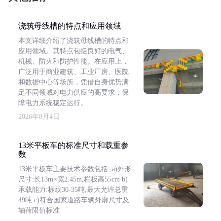
浇筑母线槽的特点和应用领域
本文详细介绍了浇筑母线槽的特点和
应用领域。其特点包括良好的电气、
机械、防火和防护性能。在应用上，
广泛用于商业建筑、工业厂房、医院
和数据中心等场所，凭借自身优势满
足不同领域对电力供应的高要求，保
障电力系统稳定运行。
2026年8月4日
13米平板车的标准尺寸和载重参
数
13米平板车主要技术参数包括: a)外形
尺寸:长13m×宽2.45m,栏板高55cm b)
承载能力:标载30-35吨,最大允许总重
49吨 c)符合国家道路车辆外廓尺寸及
轴荷限值标准