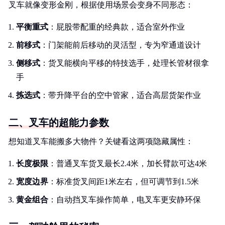
叉车就像变形金刚，根据使用场景会变身不同形态：
平衡重式
：屁股带配重的经典款，适合室外作业
前移式
：门架能前后移动的灵活型，专为窄通道设计
侧移式
：货叉能横向平移的特技选手，处理长管材很拿
手
拣选式
：带升降平台的空中管家，适合高层货架作业
二、叉车的超能力参数
想知道叉车能搬多大物件？关键看这两项隐藏属性：
长度极限
：普通叉车货叉最长2.4米，加长臂款可达4米
宽度边界
：标准货叉间距1米左右，但可调节到1.5米
黄金组合
：自动挡叉车操作简单，电叉车更安静环保