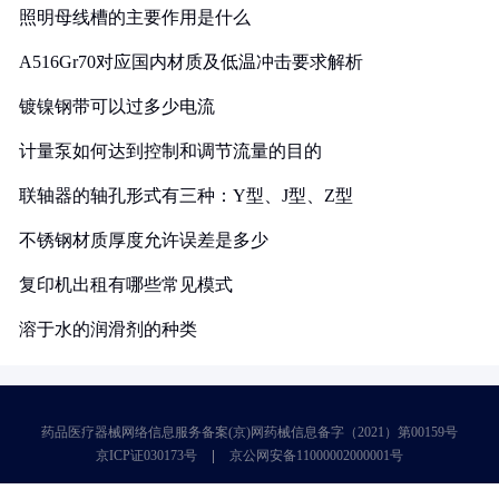
照明母线槽的主要作用是什么
A516Gr70对应国内材质及低温冲击要求解析
镀镍钢带可以过多少电流
计量泵如何达到控制和调节流量的目的
联轴器的轴孔形式有三种：Y型、J型、Z型
不锈钢材质厚度允许误差是多少
复印机出租有哪些常见模式
溶于水的润滑剂的种类
药品医疗器械网络信息服务备案(京)网药械信息备字（2021）第00159号
京ICP证030173号
京公网安备11000002000001号