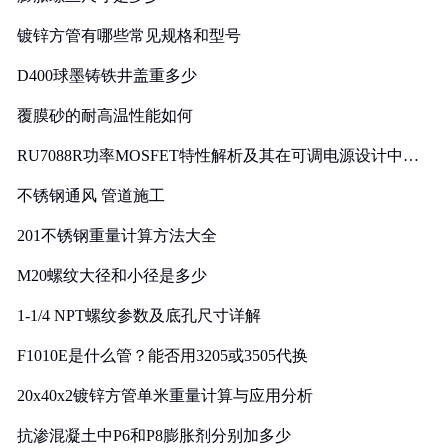
镀锌方管有哪些常见规格和型号
D400球墨铸铁井盖重多少
覆膜砂的耐高温性能如何
RU7088R功率MOSFET特性解析及其在可调电源设计中的
实践
不锈钢通风 管道施工
201不锈钢重量计算方法大全
M20螺纹大径和小径是多少
1-1/4 NPT螺纹参数及底孔尺寸详解
F1010E是什么管？能否用3205或3505代换
20x40x2镀锌方管单米重量计算与应用分析
抗渗混凝土中P6和P8膨胀剂分别加多少