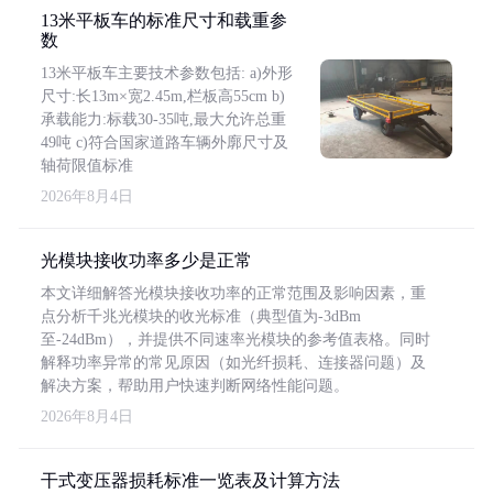
13米平板车的标准尺寸和载重参
数
13米平板车主要技术参数包括: a)外形
尺寸:长13m×宽2.45m,栏板高55cm b)
承载能力:标载30-35吨,最大允许总重
49吨 c)符合国家道路车辆外廓尺寸及
轴荷限值标准
2026年8月4日
光模块接收功率多少是正常
本文详细解答光模块接收功率的正常范围及影响因素，重
点分析千兆光模块的收光标准（典型值为-3dBm
至-24dBm），并提供不同速率光模块的参考值表格。同时
解释功率异常的常见原因（如光纤损耗、连接器问题）及
解决方案，帮助用户快速判断网络性能问题。
2026年8月4日
干式变压器损耗标准一览表及计算方法