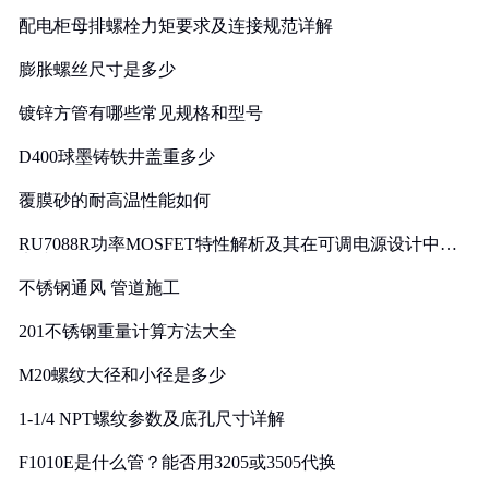
配电柜母排螺栓力矩要求及连接规范详解
膨胀螺丝尺寸是多少
镀锌方管有哪些常见规格和型号
D400球墨铸铁井盖重多少
覆膜砂的耐高温性能如何
RU7088R功率MOSFET特性解析及其在可调电源设计中的
实践
不锈钢通风 管道施工
201不锈钢重量计算方法大全
M20螺纹大径和小径是多少
1-1/4 NPT螺纹参数及底孔尺寸详解
F1010E是什么管？能否用3205或3505代换