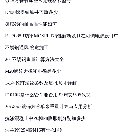
镀锌方管有哪些常见规格和型号
D400球墨铸铁井盖重多少
覆膜砂的耐高温性能如何
RU7088R功率MOSFET特性解析及其在可调电源设计中的
实践
不锈钢通风 管道施工
201不锈钢重量计算方法大全
M20螺纹大径和小径是多少
1-1/4 NPT螺纹参数及底孔尺寸详解
F1010E是什么管？能否用3205或3505代换
20x40x2镀锌方管单米重量计算与应用分析
抗渗混凝土中P6和P8膨胀剂分别加多少
法兰PN25和PN16有什么区别