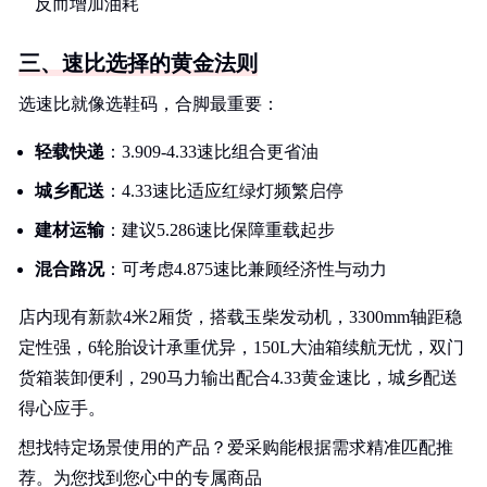
反而增加油耗
三、速比选择的黄金法则
选速比就像选鞋码，合脚最重要：
轻载快递
：3.909-4.33速比组合更省油
城乡配送
：4.33速比适应红绿灯频繁启停
建材运输
：建议5.286速比保障重载起步
混合路况
：可考虑4.875速比兼顾经济性与动力
店内现有新款4米2厢货，搭载玉柴发动机，3300mm轴距稳
定性强，6轮胎设计承重优异，150L大油箱续航无忧，双门
货箱装卸便利，290马力输出配合4.33黄金速比，城乡配送
得心应手。
想找特定场景使用的产品？爱采购能根据需求精准匹配推
荐。为您找到您心中的专属商品