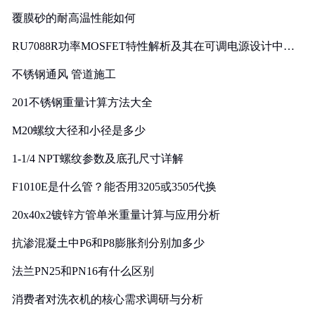
覆膜砂的耐高温性能如何
RU7088R功率MOSFET特性解析及其在可调电源设计中的
实践
不锈钢通风 管道施工
201不锈钢重量计算方法大全
M20螺纹大径和小径是多少
1-1/4 NPT螺纹参数及底孔尺寸详解
F1010E是什么管？能否用3205或3505代换
20x40x2镀锌方管单米重量计算与应用分析
抗渗混凝土中P6和P8膨胀剂分别加多少
法兰PN25和PN16有什么区别
消费者对洗衣机的核心需求调研与分析