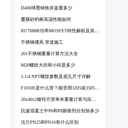
D400球墨铸铁井盖重多少
覆膜砂的耐高温性能如何
RU7088R功率MOSFET特性解析及其在
可调电源设计中的实践
不锈钢通风 管道施工
201不锈钢重量计算方法大全
M20螺纹大径和小径是多少
1-1/4 NPT螺纹参数及底孔尺寸详解
F1010E是什么管？能否用3205或3505代
换
20x40x2镀锌方管单米重量计算与应用
分析
抗渗混凝土中P6和P8膨胀剂分别加多少
法兰PN25和PN16有什么区别