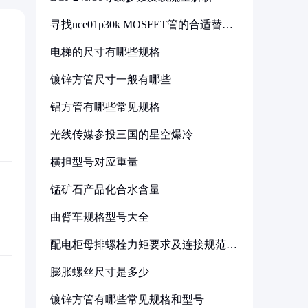
寻找nce01p30k MOSFET管的合适替代
型号
电梯的尺寸有哪些规格
镀锌方管尺寸一般有哪些
铝方管有哪些常见规格
光线传媒参投三国的星空爆冷
横担型号对应重量
锰矿石产品化合水含量
曲臂车规格型号大全
配电柜母排螺栓力矩要求及连接规范详
解
膨胀螺丝尺寸是多少
镀锌方管有哪些常见规格和型号