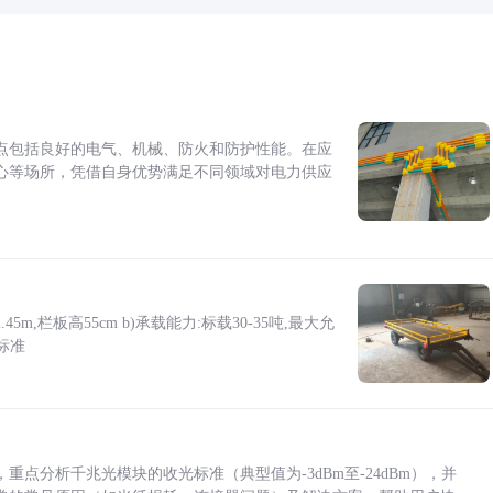
点包括良好的电气、机械、防火和防护性能。在应
心等场所，凭借自身优势满足不同领域对电力供应
5m,栏板高55cm b)承载能力:标载30-35吨,最大允
标准
点分析千兆光模块的收光标准（典型值为-3dBm至-24dBm），并