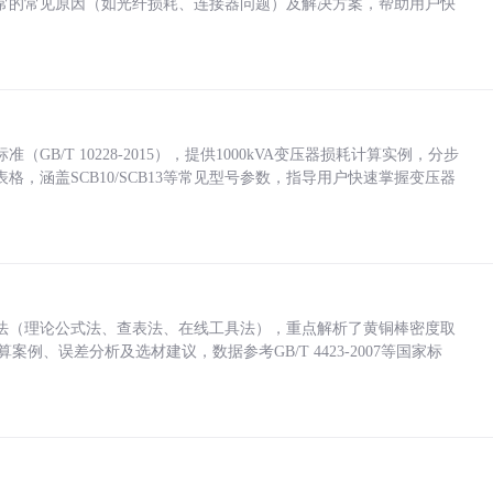
常的常见原因（如光纤损耗、连接器问题）及解决方案，帮助用户快
/T 10228-2015），提供1000kVA变压器损耗计算实例，分步
，涵盖SCB10/SCB13等常见型号参数，指导用户快速掌握变压器
法（理论公式法、查表法、在线工具法），重点解析了黄铜棒密度取
计算案例、误差分析及选材建议，数据参考GB/T 4423-2007等国家标