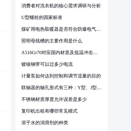
消费者对洗衣机的核心需求调研与分析
U型螺栓的国家标准
煤矿用电热取暖器是否符合防爆电气设
备标准
照明母线槽的主要作用是什么
A516Gr70对应国内材质及低温冲击要
求解析
镀镍钢带可以过多少电流
计量泵如何达到控制和调节流量的目的
联轴器的轴孔形式有三种：Y型、J型、
Z型
不锈钢材质厚度允许误差是多少
复印机出租有哪些常见模式
溶于水的润滑剂的种类