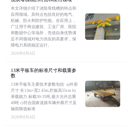
本文详细介绍了浇筑母线槽的特点和
应用领域。其特点包括良好的电气、
机械、防火和防护性能。在应用上，
广泛用于商业建筑、工业厂房、医院
和数据中心等场所，凭借自身优势满
足不同领域对电力供应的高要求，保
障电力系统稳定运行。
2026年8月4日
13米平板车的标准尺寸和载重参
数
13米平板车主要技术参数包括: a)外形
尺寸:长13m×宽2.45m,栏板高55cm b)
承载能力:标载30-35吨,最大允许总重
49吨 c)符合国家道路车辆外廓尺寸及
轴荷限值标准
2026年8月4日