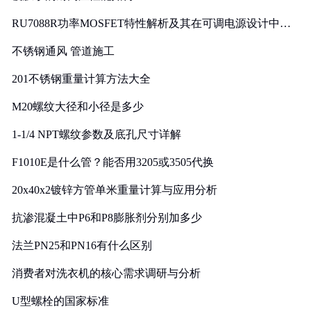
RU7088R功率MOSFET特性解析及其在可调电源设计中的
实践
不锈钢通风 管道施工
201不锈钢重量计算方法大全
M20螺纹大径和小径是多少
1-1/4 NPT螺纹参数及底孔尺寸详解
F1010E是什么管？能否用3205或3505代换
20x40x2镀锌方管单米重量计算与应用分析
抗渗混凝土中P6和P8膨胀剂分别加多少
法兰PN25和PN16有什么区别
消费者对洗衣机的核心需求调研与分析
U型螺栓的国家标准