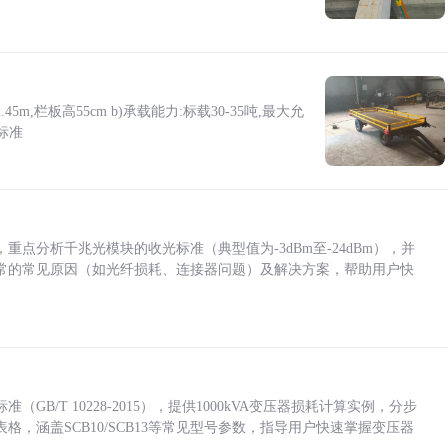
5m,栏板高55cm b)承载能力:标载30-35吨,最大允
标准
点分析千兆光模块的收光标准（典型值为-3dBm至-24dBm），并
常的常见原因（如光纤损耗、连接器问题）及解决方案，帮助用户快
/T 10228-2015），提供1000kVA变压器损耗计算实例，分步
，涵盖SCB10/SCB13等常见型号参数，指导用户快速掌握变压器