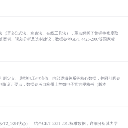
法（理论公式法、查表法、在线工具法），重点解析了黄铜棒密度取
计算案例、误差分析及选材建议，数据参考GB/T 4423-2007等国家标
括各引脚定义、典型电压/电流值、内部逻辑关系等核心数据，并附引脚参
电路设计要点，数据参考自杭州士兰微电子官方规格书（版本
_1/2H状态），结合GB/T 5231-2012标准数据，详细分析其力学