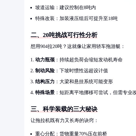
坡道运输：建议控制在8吨内
特殊改装：加装液压组后可提升至18吨
二、20吨挑战可行性分析
想用904拉20吨？这就像让家用轿车拖游艇：
动力瓶颈
：持续超负荷会缩短发动机寿命
制动风险
：下坡时惯性远超设计值
结构压力
：大梁和悬挂系统可能变形
特殊场景
：短距离平地挪移可尝试，但需专业
三、科学装载的三大秘诀
让拖拉机既有力又长寿的诀窍：
重心分配：货物重量70%压在前桥