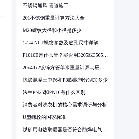
不锈钢通风 管道施工
201不锈钢重量计算方法大全
M20螺纹大径和小径是多少
1-1/4 NPT螺纹参数及底孔尺寸详解
F1010E是什么管？能否用3205或3505代
换
20x40x2镀锌方管单米重量计算与应用
分析
抗渗混凝土中P6和P8膨胀剂分别加多少
法兰PN25和PN16有什么区别
消费者对洗衣机的核心需求调研与分析
U型螺栓的国家标准
煤矿用电热取暖器是否符合防爆电气设
备标准