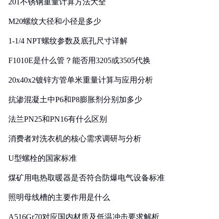
201不锈钢重量计算方法大全
M20螺纹大径和小径是多少
1-1/4 NPT螺纹参数及底孔尺寸详解
F1010E是什么管？能否用3205或3505代换
20x40x2镀锌方管单米重量计算与应用分析
抗渗混凝土中P6和P8膨胀剂分别加多少
法兰PN25和PN16有什么区别
消费者对洗衣机的核心需求调研与分析
U型螺栓的国家标准
煤矿用电热取暖器是否符合防爆电气设备标准
照明母线槽的主要作用是什么
A516Gr70对应国内材质及低温冲击要求解析