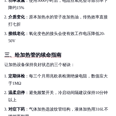
功率衰减
：使用5000小时后，电阻丝氧化会导致功率下
降约15%
介质变化
：原本加热水的管子改加热油，传热效率直接
打七折
接线老化
：氧化变色的接头会使有效工作电压降低20-
50V
三、给加热管的续命指南
让加热设备保持良好状态的三个秘诀：
定期体检
：每三个月用兆欧表检测绝缘电阻，数值应大
于1MΩ
温柔启停
：避免频繁开关，冷启动间隔建议保持10分钟
以上
对症下药
：气体加热选波纹管结构，液体加热用316L不