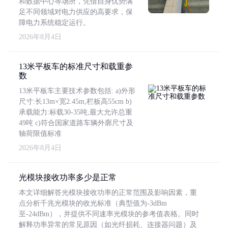
和数据中心等场所，凭借自身优势满
足不同领域对电力供应的高要求，保
障电力系统稳定运行。
2026年8月4日
13米平板车的标准尺寸和载重参
数
13米平板车主要技术参数包括: a)外形
尺寸:长13m×宽2.45m,栏板高55cm b)
承载能力:标载30-35吨,最大允许总重
49吨 c)符合国家道路车辆外廓尺寸及
轴荷限值标准
2026年8月4日
光模块接收功率多少是正常
本文详细解答光模块接收功率的正常范围及影响因素，重
点分析千兆光模块的收光标准（典型值为-3dBm
至-24dBm），并提供不同速率光模块的参考值表格。同时
解释功率异常的常见原因（如光纤损耗、连接器问题）及