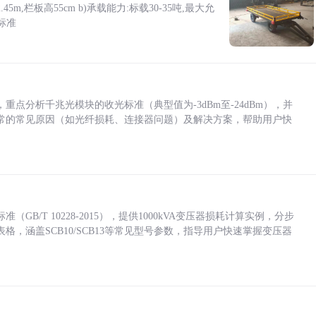
5m,栏板高55cm b)承载能力:标载30-35吨,最大允
标准
点分析千兆光模块的收光标准（典型值为-3dBm至-24dBm），并
常的常见原因（如光纤损耗、连接器问题）及解决方案，帮助用户快
/T 10228-2015），提供1000kVA变压器损耗计算实例，分步
，涵盖SCB10/SCB13等常见型号参数，指导用户快速掌握变压器