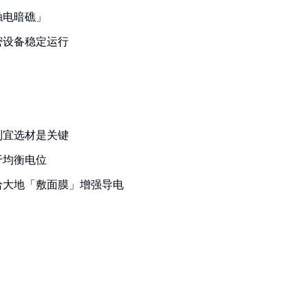
触电暗礁」
密设备稳定运行
制宜选材是关键
于均衡电位
给大地「敷面膜」增强导电