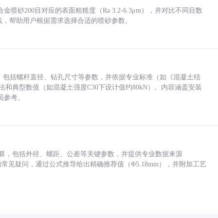
砂200目对应的表面粗糙度（Ra 3.2-6.3μm），并对比不同目数
业实践，帮助用户根据需求选择合适的喷砂参数。
力，包括螺杆直径、钻孔尺寸等参数，并依据专业标准（如《混凝土结
方法和典型数值（如混凝土强度C30下设计值约80kN）。内容涵盖安装
员参考。
底孔计算，包括外径、螺距、公差等关键参数，并提供专业数据来源
孔尺寸的常见疑问，通过公式推导给出精确推荐值（Φ5.18mm），并附加工艺