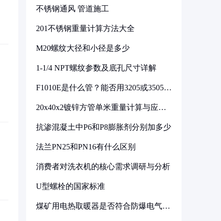
不锈钢通风 管道施工
201不锈钢重量计算方法大全
M20螺纹大径和小径是多少
1-1/4 NPT螺纹参数及底孔尺寸详解
F1010E是什么管？能否用3205或3505代
换
20x40x2镀锌方管单米重量计算与应用
分析
抗渗混凝土中P6和P8膨胀剂分别加多少
法兰PN25和PN16有什么区别
消费者对洗衣机的核心需求调研与分析
U型螺栓的国家标准
煤矿用电热取暖器是否符合防爆电气设
备标准