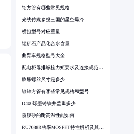
铝方管有哪些常见规格
光线传媒参投三国的星空爆冷
横担型号对应重量
锰矿石产品化合水含量
曲臂车规格型号大全
配电柜母排螺栓力矩要求及连接规范详
解
膨胀螺丝尺寸是多少
镀锌方管有哪些常见规格和型号
D400球墨铸铁井盖重多少
覆膜砂的耐高温性能如何
RU7088R功率MOSFET特性解析及其在
可调电源设计中的实践