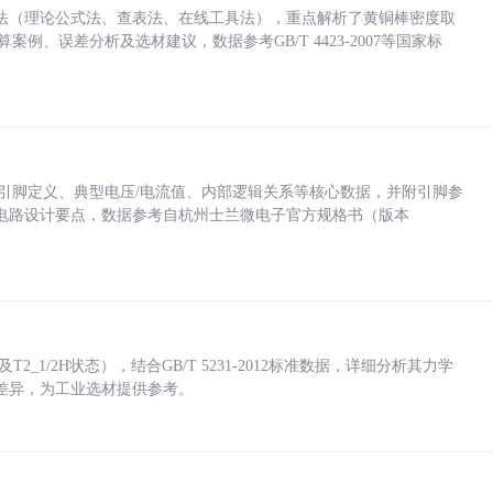
法（理论公式法、查表法、在线工具法），重点解析了黄铜棒密度取
计算案例、误差分析及选材建议，数据参考GB/T 4423-2007等国家标
括各引脚定义、典型电压/电流值、内部逻辑关系等核心数据，并附引脚参
电路设计要点，数据参考自杭州士兰微电子官方规格书（版本
_1/2H状态），结合GB/T 5231-2012标准数据，详细分析其力学
差异，为工业选材提供参考。