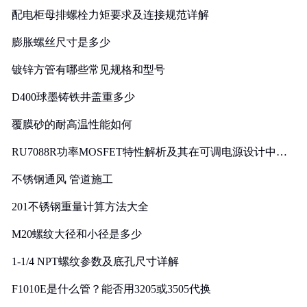
配电柜母排螺栓力矩要求及连接规范详解
膨胀螺丝尺寸是多少
镀锌方管有哪些常见规格和型号
D400球墨铸铁井盖重多少
覆膜砂的耐高温性能如何
RU7088R功率MOSFET特性解析及其在可调电源设计中的
实践
不锈钢通风 管道施工
201不锈钢重量计算方法大全
M20螺纹大径和小径是多少
1-1/4 NPT螺纹参数及底孔尺寸详解
F1010E是什么管？能否用3205或3505代换