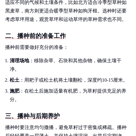
适应不同的气候和土壤条件，比如北方适合冷季型草种如
黑麦草，南方则更适合暖季型草种如狗牙根。选种时还要
考虑草坪用途，观赏草坪和运动草坪的草种需求也不同。
二、播种前的准备工作
播种前需要做好充分的准备：
清理场地
：移除杂草、石块和其他杂物，确保土壤干
净。
松土
：用耙子或松土机将土壤翻松，深度约10-15厘米。
施肥
：在松土后施加适量有机肥，为草籽提供充足的养
分。
三、播种与后期养护
播种时要注意均匀撒播，避免草籽过于密集或稀疏。播种
后轻轻覆盖一层薄土，并保持土壤湿润。出苗后定期浇