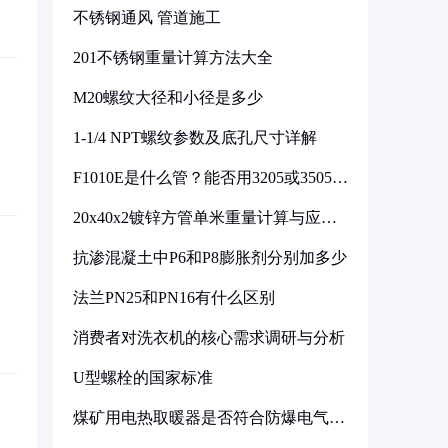
不锈钢通风 管道施工
201不锈钢重量计算方法大全
M20螺纹大径和小径是多少
1-1/4 NPT螺纹参数及底孔尺寸详解
F1010E是什么管？能否用3205或3505代
换
20x40x2镀锌方管单米重量计算与应用
分析
抗渗混凝土中P6和P8膨胀剂分别加多少
法兰PN25和PN16有什么区别
消费者对洗衣机的核心需求调研与分析
U型螺栓的国家标准
煤矿用电热取暖器是否符合防爆电气设
备标准