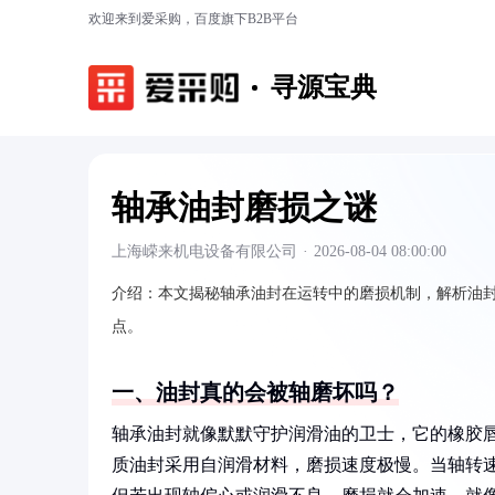
欢迎来到爱采购，百度旗下B2B平台
寻源宝典
轴承油封磨损之谜
上海嵘来机电设备有限公司
·
2026-08-04 08:00:00
介绍：
本文揭秘轴承油封在运转中的磨损机制，解析油
点。
一、油封真的会被轴磨坏吗？
轴承油封就像默默守护润滑油的卫士，它的橡胶
质油封采用自润滑材料，磨损速度极慢。当轴转速