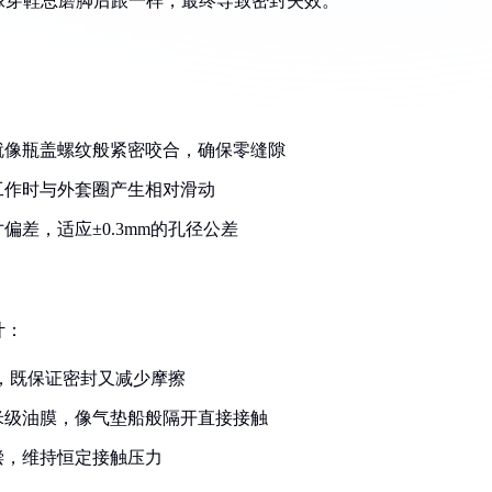
像穿鞋总磨脚后跟一样，最终导致密封失效。
就像瓶盖螺纹般紧密咬合，确保零缝隙
工作时与外套圈产生相对滑动
差，适应±0.3mm的孔径公差
计：
mm，既保证密封又减少摩擦
米级油膜，像气垫船般隔开直接接触
偿，维持恒定接触压力