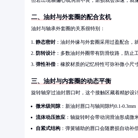
但若出现轴偏心或润滑不良，磨损就会加速，就
二、油封与外套圈的配合玄机
油封与轴承外套圈的关系很特别：
静态密封
：油封外缘与外套圈采用过盈配合，
防转设计
：多数油封外圈带有防滑纹路，防止
弹性补偿
：橡胶材质的记忆特性可弥补微小尺寸偏
三、油封与内套圈的动态平衡
旋转轴穿过油封唇口时，这个接触区藏着精妙设
微米级间隙
：新油封唇口与轴间隙约0.1-0.3
流体动压效应
：轴旋转时会带动润滑油形成微
自紧式结构
：弹簧辅助的唇口会随磨损自动补