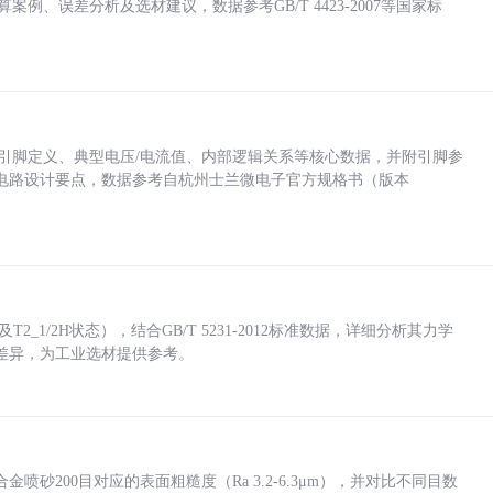
计算案例、误差分析及选材建议，数据参考GB/T 4423-2007等国家标
括各引脚定义、典型电压/电流值、内部逻辑关系等核心数据，并附引脚参
电路设计要点，数据参考自杭州士兰微电子官方规格书（版本
_1/2H状态），结合GB/T 5231-2012标准数据，详细分析其力学
差异，为工业选材提供参考。
砂200目对应的表面粗糙度（Ra 3.2-6.3μm），并对比不同目数