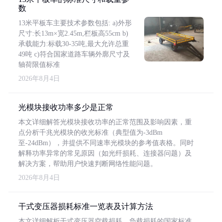
数
13米平板车主要技术参数包括: a)外形
尺寸:长13m×宽2.45m,栏板高55cm b)
承载能力:标载30-35吨,最大允许总重
49吨 c)符合国家道路车辆外廓尺寸及
轴荷限值标准
2026年8月4日
光模块接收功率多少是正常
本文详细解答光模块接收功率的正常范围及影响因素，重
点分析千兆光模块的收光标准（典型值为-3dBm
至-24dBm），并提供不同速率光模块的参考值表格。同时
解释功率异常的常见原因（如光纤损耗、连接器问题）及
解决方案，帮助用户快速判断网络性能问题。
2026年8月4日
干式变压器损耗标准一览表及计算方法
本文详细解析干式变压器空载损耗、负载损耗的国家标准