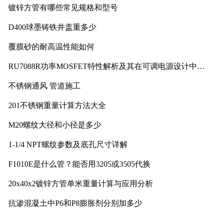
镀锌方管有哪些常见规格和型号
D400球墨铸铁井盖重多少
覆膜砂的耐高温性能如何
RU7088R功率MOSFET特性解析及其在可调电源设计中的
实践
不锈钢通风 管道施工
201不锈钢重量计算方法大全
M20螺纹大径和小径是多少
1-1/4 NPT螺纹参数及底孔尺寸详解
F1010E是什么管？能否用3205或3505代换
20x40x2镀锌方管单米重量计算与应用分析
抗渗混凝土中P6和P8膨胀剂分别加多少