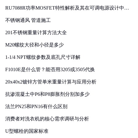
RU7088R功率MOSFET特性解析及其在可调电源设计中的
实践
不锈钢通风 管道施工
201不锈钢重量计算方法大全
M20螺纹大径和小径是多少
1-1/4 NPT螺纹参数及底孔尺寸详解
F1010E是什么管？能否用3205或3505代换
20x40x2镀锌方管单米重量计算与应用分析
抗渗混凝土中P6和P8膨胀剂分别加多少
法兰PN25和PN16有什么区别
消费者对洗衣机的核心需求调研与分析
U型螺栓的国家标准