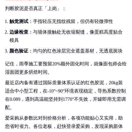
判断胶泥是否真正「上岗」：
触觉测试
：手指轻压无指纹残留，但仍有轻微弹性
边缘检查
：与墙体接触处无收缩裂缝，像蛋糕高度贴合
模具
颜色验证
：均匀的红色涂层完全遮盖基材，无透底斑块
记住，雨季施工要预留20%额外固化时间，就像面包师会给
湿面团更多烘焙时间。
最近店内备有通过国际质量体系认证的红色胶泥，20kg装
适合中小型工程，在-10°~90°环境表现稳定，导热系数控制
在0.089，遇到高温能坚持到1770°不失效，开罐即用无需调
配。
爱采购从参数比对到价格分析，各项功能贴心又实用，助
您省时省力。各位老板，赶快登录爱采购，发现采购新体