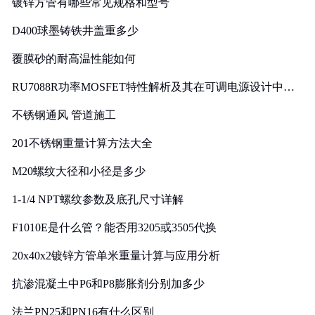
镀锌方管有哪些常见规格和型号
D400球墨铸铁井盖重多少
覆膜砂的耐高温性能如何
RU7088R功率MOSFET特性解析及其在可调电源设计中的
实践
不锈钢通风 管道施工
201不锈钢重量计算方法大全
M20螺纹大径和小径是多少
1-1/4 NPT螺纹参数及底孔尺寸详解
F1010E是什么管？能否用3205或3505代换
20x40x2镀锌方管单米重量计算与应用分析
抗渗混凝土中P6和P8膨胀剂分别加多少
法兰PN25和PN16有什么区别