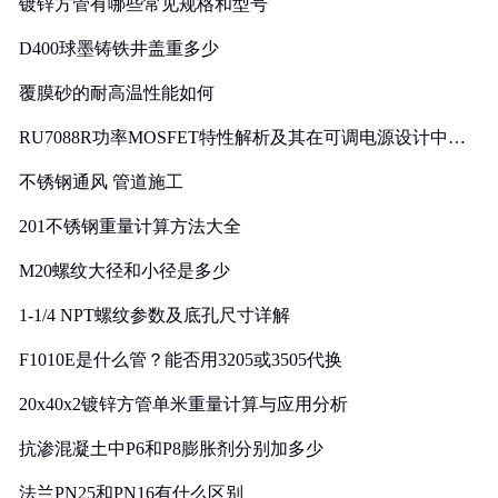
镀锌方管有哪些常见规格和型号
D400球墨铸铁井盖重多少
覆膜砂的耐高温性能如何
RU7088R功率MOSFET特性解析及其在可调电源设计中的
实践
不锈钢通风 管道施工
201不锈钢重量计算方法大全
M20螺纹大径和小径是多少
1-1/4 NPT螺纹参数及底孔尺寸详解
F1010E是什么管？能否用3205或3505代换
20x40x2镀锌方管单米重量计算与应用分析
抗渗混凝土中P6和P8膨胀剂分别加多少
法兰PN25和PN16有什么区别