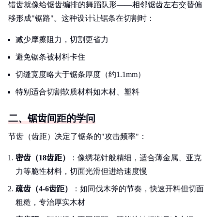
错齿就像给锯齿编排的舞蹈队形——相邻锯齿左右交替偏
移形成"锯路"。这种设计让锯条在切割时：
减少摩擦阻力，切割更省力
避免锯条被材料卡住
切缝宽度略大于锯条厚度（约1.1mm）
特别适合切割软质材料如木材、塑料
二、锯齿间距的学问
节齿（齿距）决定了锯条的"攻击频率"：
密齿（18齿距）
：像绣花针般精细，适合薄金属、亚克
力等脆性材料，切面光滑但进给速度慢
疏齿（4-6齿距）
：如同伐木斧的节奏，快速开料但切面
粗糙，专治厚实木材