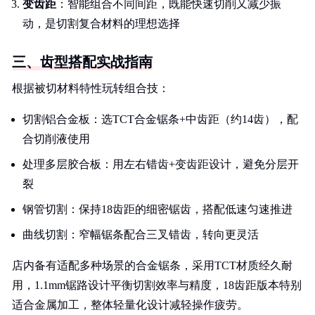
变齿距
：智能组合不同间距，既能快速切削又减少振
动，是切割复合材料的理想选择
三、齿型搭配实战指南
根据被切材料特性玩转组合技：
切割铝合金板：选TCT合金锯条+中齿距（约14齿），配
合切削液使用
处理多层胶合板：用左右错齿+变齿距设计，避免分层开
裂
钢管切割：保持18齿距的细密锯齿，搭配低速匀速推进
曲线切割：窄幅锯条配合三叉错齿，转向更灵活
店内备有适配多种场景的合金锯条，采用TCT材质经久耐
用，1.1mm锯路设计平衡切割效率与精度，18齿距版本特别
适合金属加工，整体轻量化设计减轻操作疲劳。