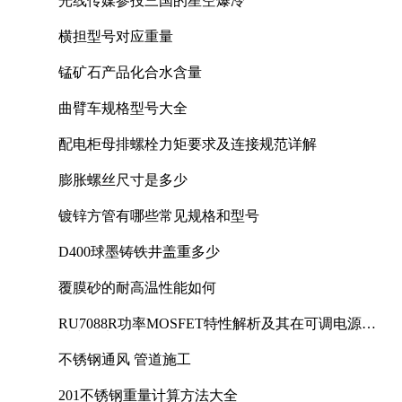
光线传媒参投三国的星空爆冷
横担型号对应重量
锰矿石产品化合水含量
曲臂车规格型号大全
配电柜母排螺栓力矩要求及连接规范详解
膨胀螺丝尺寸是多少
镀锌方管有哪些常见规格和型号
D400球墨铸铁井盖重多少
覆膜砂的耐高温性能如何
RU7088R功率MOSFET特性解析及其在可调电源设
计中的实践
不锈钢通风 管道施工
201不锈钢重量计算方法大全