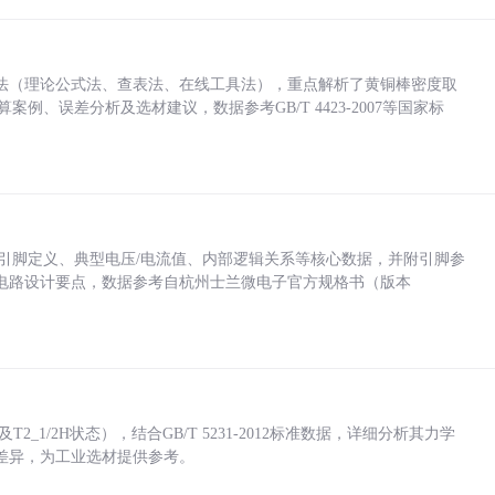
法（理论公式法、查表法、在线工具法），重点解析了黄铜棒密度取
计算案例、误差分析及选材建议，数据参考GB/T 4423-2007等国家标
括各引脚定义、典型电压/电流值、内部逻辑关系等核心数据，并附引脚参
电路设计要点，数据参考自杭州士兰微电子官方规格书（版本
_1/2H状态），结合GB/T 5231-2012标准数据，详细分析其力学
差异，为工业选材提供参考。