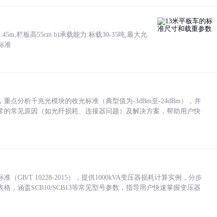
5m,栏板高55cm b)承载能力:标载30-35吨,最大允
标准
点分析千兆光模块的收光标准（典型值为-3dBm至-24dBm），并
常的常见原因（如光纤损耗、连接器问题）及解决方案，帮助用户快
/T 10228-2015），提供1000kVA变压器损耗计算实例，分步
，涵盖SCB10/SCB13等常见型号参数，指导用户快速掌握变压器