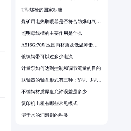
U型螺栓的国家标准
煤矿用电热取暖器是否符合防爆电气设
备标准
照明母线槽的主要作用是什么
A516Gr70对应国内材质及低温冲击要
求解析
镀镍钢带可以过多少电流
计量泵如何达到控制和调节流量的目的
联轴器的轴孔形式有三种：Y型、J型、
Z型
不锈钢材质厚度允许误差是多少
复印机出租有哪些常见模式
溶于水的润滑剂的种类