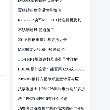
D400球墨铸铁井盖重多少
覆膜砂的耐高温性能如何
RU7088R功率MOSFET特性解析及其在
可调电源设计中的实践
不锈钢通风 管道施工
201不锈钢重量计算方法大全
M20螺纹大径和小径是多少
1-1/4 NPT螺纹参数及底孔尺寸详解
F1010E是什么管？能否用3205或3505代
换
20x40x2镀锌方管单米重量计算与应用
分析
抗渗混凝土中P6和P8膨胀剂分别加多少
法兰PN25和PN16有什么区别
消费者对洗衣机的核心需求调研与分析