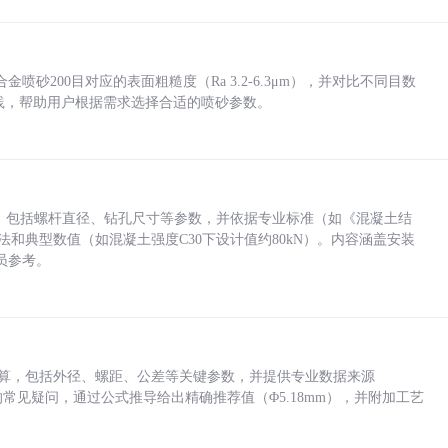
砂200目对应的表面粗糙度（Ra 3.2-6.3μm），并对比不同目数
业实践，帮助用户根据需求选择合适的喷砂参数。
力，包括螺杆直径、钻孔尺寸等参数，并依据专业标准（如《混凝土结
方法和典型数值（如混凝土强度C30下设计值约80kN）。内容涵盖安装
员参考。
底孔计算，包括外径、螺距、公差等关键参数，并提供专业数据来源
孔尺寸的常见疑问，通过公式推导给出精确推荐值（Φ5.18mm），并附加工艺