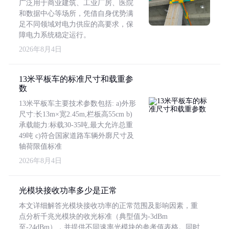
广泛用于商业建筑、工业厂房、医院
和数据中心等场所，凭借自身优势满
足不同领域对电力供应的高要求，保
障电力系统稳定运行。
2026年8月4日
13米平板车的标准尺寸和载重参
数
13米平板车主要技术参数包括: a)外形
尺寸:长13m×宽2.45m,栏板高55cm b)
承载能力:标载30-35吨,最大允许总重
49吨 c)符合国家道路车辆外廓尺寸及
轴荷限值标准
2026年8月4日
光模块接收功率多少是正常
本文详细解答光模块接收功率的正常范围及影响因素，重
点分析千兆光模块的收光标准（典型值为-3dBm
至-24dBm），并提供不同速率光模块的参考值表格。同时