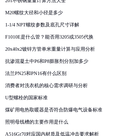
201不锈钢重量计算方法大全
M20螺纹大径和小径是多少
1-1/4 NPT螺纹参数及底孔尺寸详解
F1010E是什么管？能否用3205或3505代换
20x40x2镀锌方管单米重量计算与应用分析
抗渗混凝土中P6和P8膨胀剂分别加多少
法兰PN25和PN16有什么区别
消费者对洗衣机的核心需求调研与分析
U型螺栓的国家标准
煤矿用电热取暖器是否符合防爆电气设备标准
照明母线槽的主要作用是什么
A516Gr70对应国内材质及低温冲击要求解析