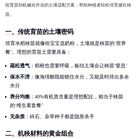
统育苗到机械化作业的土壤适配方案，帮助种植者轻松培育健壮秧
苗。
一、传统育苗的土壤密码
培育水稻秧苗就像给宝宝选奶粉，土壤就是秧苗的‘营养
餐’。理想的育苗土需要具备：
疏松透气
：稻根也需要呼吸，板结土壤会让秧苗‘窒息’
保水不涝
：像海绵般既能锁住水分，又能及时排出多余
水分
养分均衡
：40%有机质含量是理想配比，相当于秧苗
的‘维生素套餐’
无杂质
：碎石、杂草种子都是隐形杀手
二、机秧材料的黄金组合