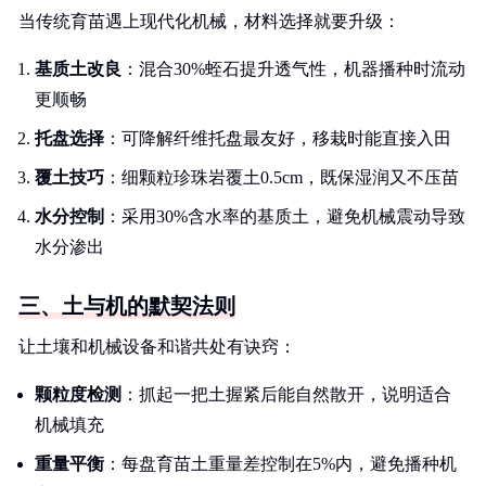
当传统育苗遇上现代化机械，材料选择就要升级：
基质土改良
：混合30%蛭石提升透气性，机器播种时流动
更顺畅
托盘选择
：可降解纤维托盘最友好，移栽时能直接入田
覆土技巧
：细颗粒珍珠岩覆土0.5cm，既保湿润又不压苗
水分控制
：采用30%含水率的基质土，避免机械震动导致
水分渗出
三、土与机的默契法则
让土壤和机械设备和谐共处有诀窍：
颗粒度检测
：抓起一把土握紧后能自然散开，说明适合
机械填充
重量平衡
：每盘育苗土重量差控制在5%内，避免播种机