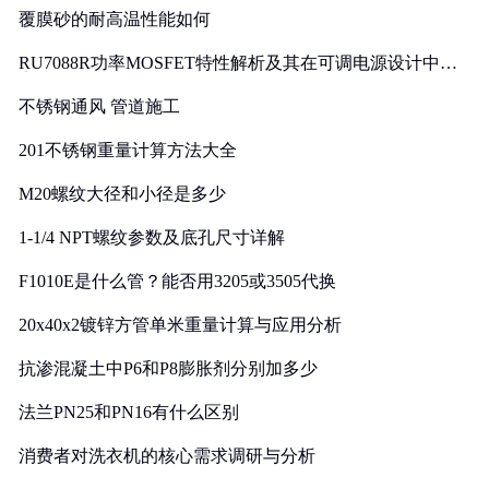
覆膜砂的耐高温性能如何
RU7088R功率MOSFET特性解析及其在可调电源设计中的
实践
不锈钢通风 管道施工
201不锈钢重量计算方法大全
M20螺纹大径和小径是多少
1-1/4 NPT螺纹参数及底孔尺寸详解
F1010E是什么管？能否用3205或3505代换
20x40x2镀锌方管单米重量计算与应用分析
抗渗混凝土中P6和P8膨胀剂分别加多少
法兰PN25和PN16有什么区别
消费者对洗衣机的核心需求调研与分析