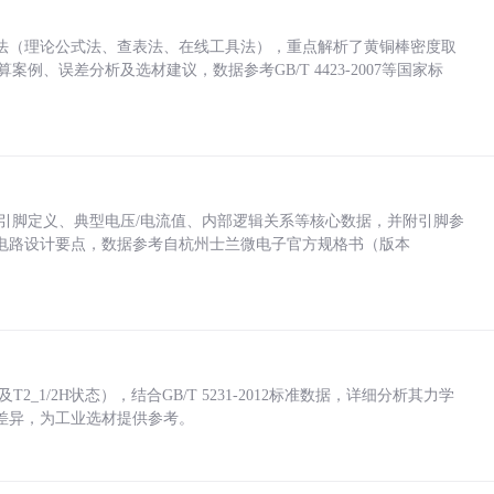
法（理论公式法、查表法、在线工具法），重点解析了黄铜棒密度取
计算案例、误差分析及选材建议，数据参考GB/T 4423-2007等国家标
括各引脚定义、典型电压/电流值、内部逻辑关系等核心数据，并附引脚参
电路设计要点，数据参考自杭州士兰微电子官方规格书（版本
_1/2H状态），结合GB/T 5231-2012标准数据，详细分析其力学
差异，为工业选材提供参考。