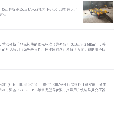
5m,栏板高55cm b)承载能力:标载30-35吨,最大允
标准
点分析千兆光模块的收光标准（典型值为-3dBm至-24dBm），并
常的常见原因（如光纤损耗、连接器问题）及解决方案，帮助用户快
/T 10228-2015），提供1000kVA变压器损耗计算实例，分步
，涵盖SCB10/SCB13等常见型号参数，指导用户快速掌握变压器