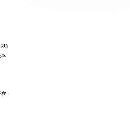
球场
0倍
不在：