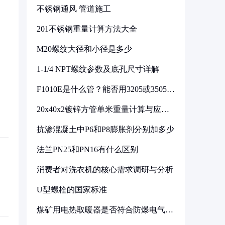
不锈钢通风 管道施工
201不锈钢重量计算方法大全
M20螺纹大径和小径是多少
1-1/4 NPT螺纹参数及底孔尺寸详解
F1010E是什么管？能否用3205或3505代
换
20x40x2镀锌方管单米重量计算与应用
分析
抗渗混凝土中P6和P8膨胀剂分别加多少
法兰PN25和PN16有什么区别
消费者对洗衣机的核心需求调研与分析
U型螺栓的国家标准
煤矿用电热取暖器是否符合防爆电气设
备标准