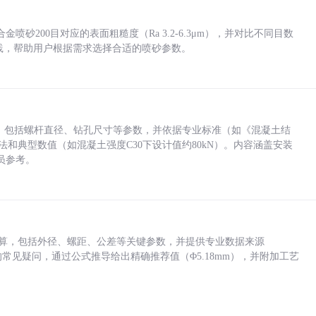
砂200目对应的表面粗糙度（Ra 3.2-6.3μm），并对比不同目数
业实践，帮助用户根据需求选择合适的喷砂参数。
力，包括螺杆直径、钻孔尺寸等参数，并依据专业标准（如《混凝土结
方法和典型数值（如混凝土强度C30下设计值约80kN）。内容涵盖安装
员参考。
底孔计算，包括外径、螺距、公差等关键参数，并提供专业数据来源
孔尺寸的常见疑问，通过公式推导给出精确推荐值（Φ5.18mm），并附加工艺