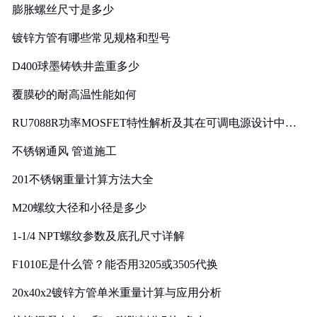
膨胀螺丝尺寸是多少
镀锌方管有哪些常见规格和型号
D400球墨铸铁井盖重多少
覆膜砂的耐高温性能如何
RU7088R功率MOSFET特性解析及其在可调电源设计中的
实践
不锈钢通风 管道施工
201不锈钢重量计算方法大全
M20螺纹大径和小径是多少
1-1/4 NPT螺纹参数及底孔尺寸详解
F1010E是什么管？能否用3205或3505代换
20x40x2镀锌方管单米重量计算与应用分析