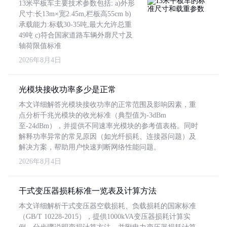
13米平板车主要技术参数包括: a)外形
尺寸:长13m×宽2.45m,栏板高55cm b)
承载能力:标载30-35吨,最大允许总重
49吨 c)符合国家道路车辆外廓尺寸及
轴荷限值标准
2026年8月4日
光模块接收功率多少是正常
本文详细解答光模块接收功率的正常范围及影响因素，重
点分析千兆光模块的收光标准（典型值为-3dBm
至-24dBm），并提供不同速率光模块的参考值表格。同时
解释功率异常的常见原因（如光纤损耗、连接器问题）及
解决方案，帮助用户快速判断网络性能问题。
2026年8月4日
干式变压器损耗标准一览表及计算方法
本文详细解析干式变压器空载损耗、负载损耗的国家标准
（GB/T 10228-2015），提供1000kVA变压器损耗计算实