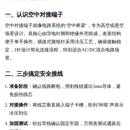
一、认识空中对接端子
空中对接端子就像电路系统的‘空中桥梁’，专为高空或悬空
场景设计。其核心由导电针脚和绝缘外壳组成，条形结构
便于单手操作。插拔式接线针采用冷压工艺，确保接触稳
定，1针设计简化连接流程，特别适合AC/DC混合电路场
景。
二、三步搞定安全接线
准备阶段
：确认线路断电，用剥线钳露出5mm导体，避
免损伤线芯
对接操作
：将线芯垂直插入端子卡槽，听到‘咔嗒’声表示
冷压到位
加固测试
：轻拉导线确认固定牢固，万用表测试通路后