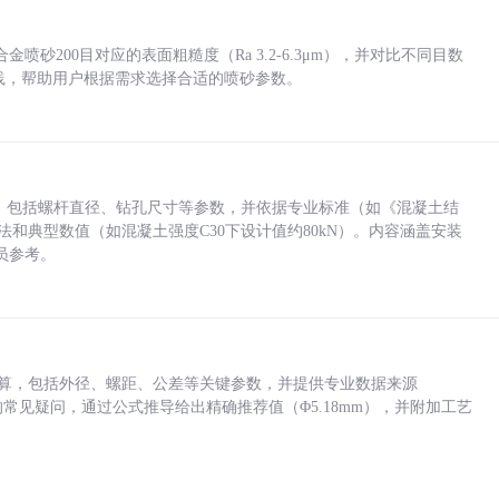
砂200目对应的表面粗糙度（Ra 3.2-6.3μm），并对比不同目数
业实践，帮助用户根据需求选择合适的喷砂参数。
力，包括螺杆直径、钻孔尺寸等参数，并依据专业标准（如《混凝土结
方法和典型数值（如混凝土强度C30下设计值约80kN）。内容涵盖安装
员参考。
底孔计算，包括外径、螺距、公差等关键参数，并提供专业数据来源
孔尺寸的常见疑问，通过公式推导给出精确推荐值（Φ5.18mm），并附加工艺