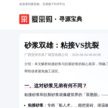
欢迎来到爱采购，百度旗下B2B平台
寻源宝典
砂浆双雄：粘接VS抗裂
广西贺州市昇广商贸有限公司
·
2026-08-04 08:00:00
介绍：
本文解析粘接砂浆与抗裂砂浆的核心差异，明确
帮助读者避免施工误区。
一、这对砂浆兄弟有何不同？
粘接砂浆和抗裂砂浆就像建筑界的「双胞胎」—
粘接砂浆
：专精「黏人术」，能把瓷砖、保温