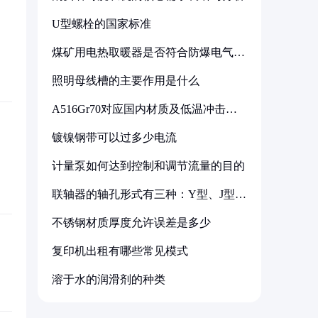
U型螺栓的国家标准
煤矿用电热取暖器是否符合防爆电气设
备标准
照明母线槽的主要作用是什么
A516Gr70对应国内材质及低温冲击要
求解析
镀镍钢带可以过多少电流
计量泵如何达到控制和调节流量的目的
联轴器的轴孔形式有三种：Y型、J型、
Z型
不锈钢材质厚度允许误差是多少
复印机出租有哪些常见模式
溶于水的润滑剂的种类