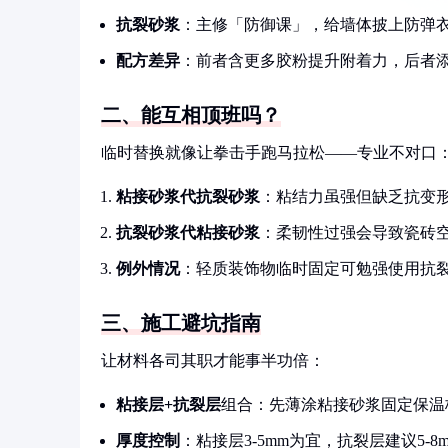
抗裂砂浆
：主修「防御课」，给墙体披上防弹
配方差异
：前者含更多胶粉提升附着力，后者
二、能互相顶班吗？
临时替换就像让拳击手跑马拉松——专业不对口
粘接砂浆代抗裂砂浆
：粘结力虽强但缺乏抗变
抗裂砂浆代粘接砂浆
：柔韧性过强会导致瓷砖
例外情况
：轻质装饰物临时固定可勉强使用抗
三、施工避坑指南
让材料各司其职才能事半功倍：
粘接层+抗裂层
组合：先薄涂粘接砂浆固定保温
厚度控制
：粘接层3-5mm为宜，抗裂层建议5-