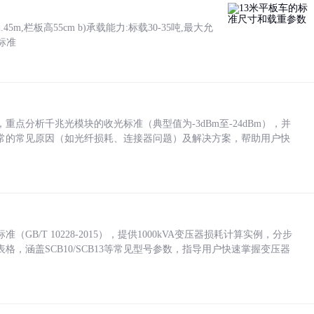
5m,栏板高55cm b)承载能力:标载30-35吨,最大允
标准
点分析千兆光模块的收光标准（典型值为-3dBm至-24dBm），并
常的常见原因（如光纤损耗、连接器问题）及解决方案，帮助用户快
/T 10228-2015），提供1000kVA变压器损耗计算实例，分步
，涵盖SCB10/SCB13等常见型号参数，指导用户快速掌握变压器