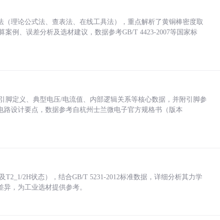
法（理论公式法、查表法、在线工具法），重点解析了黄铜棒密度取
计算案例、误差分析及选材建议，数据参考GB/T 4423-2007等国家标
括各引脚定义、典型电压/电流值、内部逻辑关系等核心数据，并附引脚参
电路设计要点，数据参考自杭州士兰微电子官方规格书（版本
_1/2H状态），结合GB/T 5231-2012标准数据，详细分析其力学
差异，为工业选材提供参考。