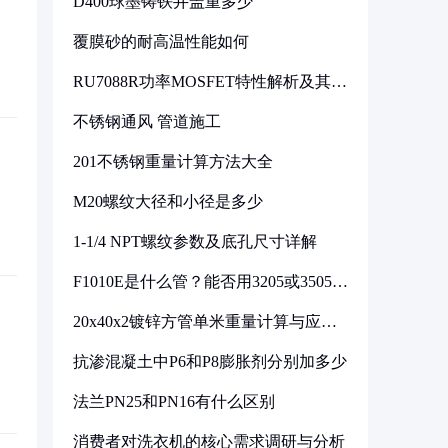
D400球墨铸铁井盖重多少
覆膜砂的耐高温性能如何
RU7088R功率MOSFET特性解析及其在
可调电源设计中的实践
不锈钢通风 管道施工
201不锈钢重量计算方法大全
M20螺纹大径和小径是多少
1-1/4 NPT螺纹参数及底孔尺寸详解
F1010E是什么管？能否用3205或3505代
换
20x40x2镀锌方管单米重量计算与应用
分析
抗渗混凝土中P6和P8膨胀剂分别加多少
法兰PN25和PN16有什么区别
消费者对洗衣机的核心需求调研与分析