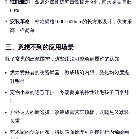
性能叠加
：金属外层使抗冲击性提升3倍，雨天噪音降低
60%
安装革命
：标准规格1000×600mm的长方形设计，像拼乐
高一样简单
三、意想不到的应用场景
除了常见的建筑围护，这些用法可能会颠覆你的认知：
烘焙爱好者的秘密武器：做成烤箱内胆，受热均匀度提
升明显
宠物小屋的隐形守护：冬暖夏凉的特性让毛孩子四季舒
适
户外达人的新选择：改装成露营车顶板，既隔热又减轻
负重
艺术家的创意画布：特殊表面处理可直接进行丙烯绘画