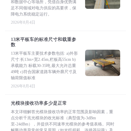
和数据中心等场所，凭借自身优势满
足不同领域对电力供应的高要求，保
障电力系统稳定运行。
2026年8月4日
13米平板车的标准尺寸和载重参
数
13米平板车主要技术参数包括: a)外形
尺寸:长13m×宽2.45m,栏板高55cm b)
承载能力:标载30-35吨,最大允许总重
49吨 c)符合国家道路车辆外廓尺寸及
轴荷限值标准
2026年8月4日
光模块接收功率多少是正常
本文详细解答光模块接收功率的正常范围及影响因素，重
点分析千兆光模块的收光标准（典型值为-3dBm
至-24dBm），并提供不同速率光模块的参考值表格。同时
解释功率异常的常见原因（如光纤损耗、连接器问题）及