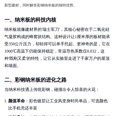
新型建材，同时解答彩钢纳米板的独特优势。
一、纳米板的科技内核
纳米板就像建材界的'瑞士军刀'，其核心秘密在于二氧化硅
气凝胶构成的蜂窝状结构。这种设计让1厘米厚的板材能承
受350公斤压力，却轻得可以单手托起。更神奇的是，它在
1000℃高温下仍能保持稳定，常温导热系数仅0.032，这
种'既刚又柔'的特性，让它从实验室走进了千家万户的屋顶
和墙面。
二、彩钢纳米板的进化之路
当纳米科技遇上传统彩钢，碰撞出令人惊喜的火花：
颜值革命
：彩色镀层让工业风变身时尚单品，可选颜色
比手机壳还丰富