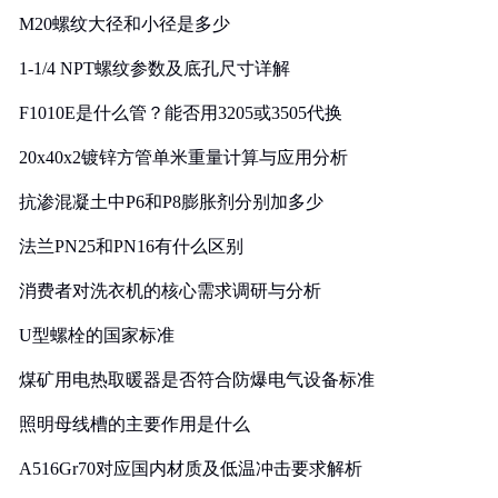
M20螺纹大径和小径是多少
1-1/4 NPT螺纹参数及底孔尺寸详解
F1010E是什么管？能否用3205或3505代换
20x40x2镀锌方管单米重量计算与应用分析
抗渗混凝土中P6和P8膨胀剂分别加多少
法兰PN25和PN16有什么区别
消费者对洗衣机的核心需求调研与分析
U型螺栓的国家标准
煤矿用电热取暖器是否符合防爆电气设备标准
照明母线槽的主要作用是什么
A516Gr70对应国内材质及低温冲击要求解析