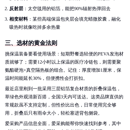
反射层
：太空毯用的铝箔，能把90%辐射热弹回去
相变材料
：某些高端保温包夹层会填充蜡微胶囊，融化
吸热时就像吃掉多余热量
三、选材的黄金法则
挑保温装备要看使用场景：短期野餐选轻便的PEVA发泡材
质就够了；需要12小时以上保温的医疗冷链包，则需要聚
氨酯硬泡+真空隔热板的组合。记住：厚度增加1厘米，保
温时间能延长30%，但便携性会打折扣。
最近店里刚到一批采用三层铝箔复合材质的折叠保温包，
草绿色外观清新百搭，全国3天内可送达。这类品牌直供的
常规款虽不支持定制，但性价比出色，日常使用完全够
用，折叠后只有雨伞大小，轻松塞进背包侧袋。
爱采购产品信息全面，爱采购能帮你快速找到参考，其中