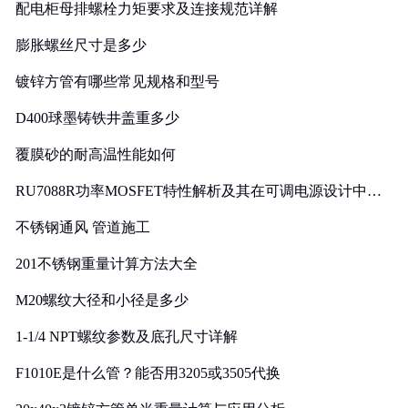
配电柜母排螺栓力矩要求及连接规范详解
膨胀螺丝尺寸是多少
镀锌方管有哪些常见规格和型号
D400球墨铸铁井盖重多少
覆膜砂的耐高温性能如何
RU7088R功率MOSFET特性解析及其在可调电源设计中的
实践
不锈钢通风 管道施工
201不锈钢重量计算方法大全
M20螺纹大径和小径是多少
1-1/4 NPT螺纹参数及底孔尺寸详解
F1010E是什么管？能否用3205或3505代换