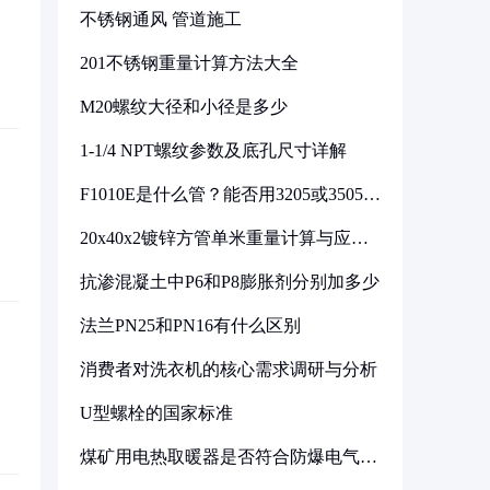
不锈钢通风 管道施工
201不锈钢重量计算方法大全
M20螺纹大径和小径是多少
1-1/4 NPT螺纹参数及底孔尺寸详解
F1010E是什么管？能否用3205或3505代
换
20x40x2镀锌方管单米重量计算与应用
分析
抗渗混凝土中P6和P8膨胀剂分别加多少
法兰PN25和PN16有什么区别
消费者对洗衣机的核心需求调研与分析
U型螺栓的国家标准
煤矿用电热取暖器是否符合防爆电气设
备标准