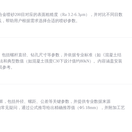
砂200目对应的表面粗糙度（Ra 3.2-6.3μm），并对比不同目数
业实践，帮助用户根据需求选择合适的喷砂参数。
力，包括螺杆直径、钻孔尺寸等参数，并依据专业标准（如《混凝土结
方法和典型数值（如混凝土强度C30下设计值约80kN）。内容涵盖安装
员参考。
底孔计算，包括外径、螺距、公差等关键参数，并提供专业数据来源
孔尺寸的常见疑问，通过公式推导给出精确推荐值（Φ5.18mm），并附加工艺