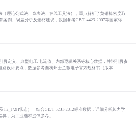
法（理论公式法、查表法、在线工具法），重点解析了黄铜棒密度取
计算案例、误差分析及选材建议，数据参考GB/T 4423-2007等国家标
括各引脚定义、典型电压/电流值、内部逻辑关系等核心数据，并附引脚参
电路设计要点，数据参考自杭州士兰微电子官方规格书（版本
_1/2H状态），结合GB/T 5231-2012标准数据，详细分析其力学
差异，为工业选材提供参考。