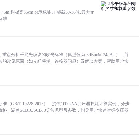
5m,栏板高55cm b)承载能力:标载30-35吨,最大允
标准
点分析千兆光模块的收光标准（典型值为-3dBm至-24dBm），并
常的常见原因（如光纤损耗、连接器问题）及解决方案，帮助用户快
/T 10228-2015），提供1000kVA变压器损耗计算实例，分步
，涵盖SCB10/SCB13等常见型号参数，指导用户快速掌握变压器