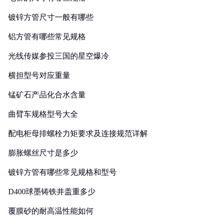
镀锌方管尺寸一般有哪些
铝方管有哪些常见规格
光线传媒参投三国的星空爆冷
横担型号对应重量
锰矿石产品化合水含量
曲臂车规格型号大全
配电柜母排螺栓力矩要求及连接规范详解
膨胀螺丝尺寸是多少
镀锌方管有哪些常见规格和型号
D400球墨铸铁井盖重多少
覆膜砂的耐高温性能如何