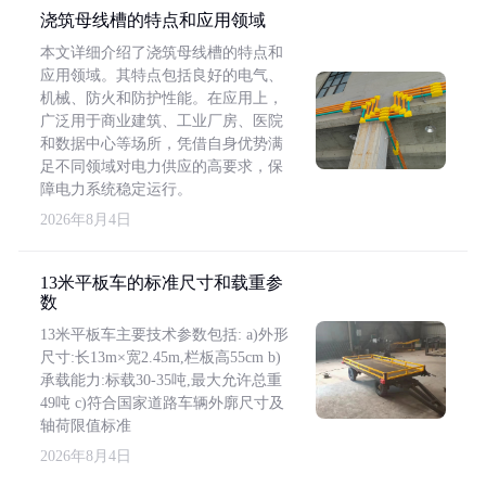
浇筑母线槽的特点和应用领域
本文详细介绍了浇筑母线槽的特点和
应用领域。其特点包括良好的电气、
机械、防火和防护性能。在应用上，
广泛用于商业建筑、工业厂房、医院
和数据中心等场所，凭借自身优势满
足不同领域对电力供应的高要求，保
障电力系统稳定运行。
2026年8月4日
13米平板车的标准尺寸和载重参
数
13米平板车主要技术参数包括: a)外形
尺寸:长13m×宽2.45m,栏板高55cm b)
承载能力:标载30-35吨,最大允许总重
49吨 c)符合国家道路车辆外廓尺寸及
轴荷限值标准
2026年8月4日