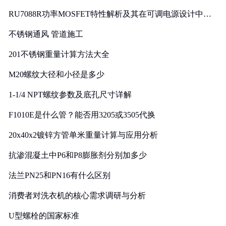
RU7088R功率MOSFET特性解析及其在可调电源设计中的
实践
不锈钢通风 管道施工
201不锈钢重量计算方法大全
M20螺纹大径和小径是多少
1-1/4 NPT螺纹参数及底孔尺寸详解
F1010E是什么管？能否用3205或3505代换
20x40x2镀锌方管单米重量计算与应用分析
抗渗混凝土中P6和P8膨胀剂分别加多少
法兰PN25和PN16有什么区别
消费者对洗衣机的核心需求调研与分析
U型螺栓的国家标准