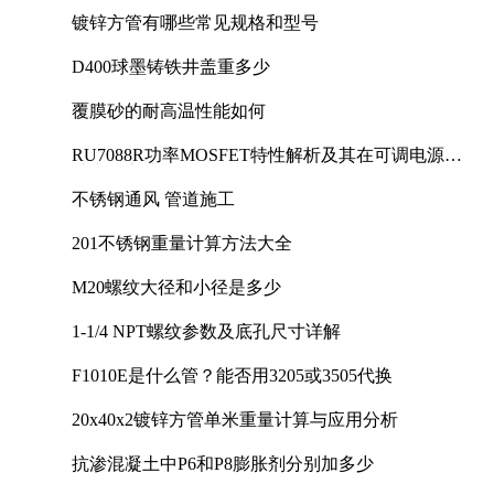
镀锌方管有哪些常见规格和型号
D400球墨铸铁井盖重多少
覆膜砂的耐高温性能如何
RU7088R功率MOSFET特性解析及其在可调电源设
计中的实践
不锈钢通风 管道施工
201不锈钢重量计算方法大全
M20螺纹大径和小径是多少
1-1/4 NPT螺纹参数及底孔尺寸详解
F1010E是什么管？能否用3205或3505代换
20x40x2镀锌方管单米重量计算与应用分析
抗渗混凝土中P6和P8膨胀剂分别加多少