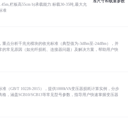
5m,栏板高55cm b)承载能力:标载30-35吨,最大允
标准
点分析千兆光模块的收光标准（典型值为-3dBm至-24dBm），并
常的常见原因（如光纤损耗、连接器问题）及解决方案，帮助用户快
/T 10228-2015），提供1000kVA变压器损耗计算实例，分步
，涵盖SCB10/SCB13等常见型号参数，指导用户快速掌握变压器