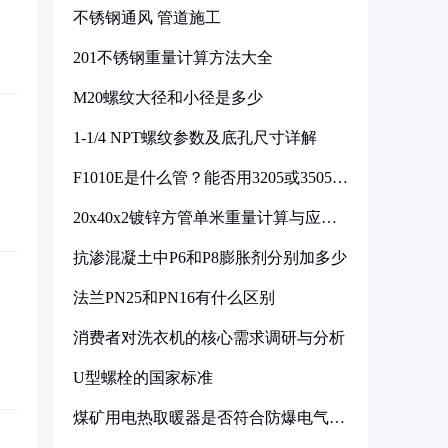
不锈钢通风 管道施工
201不锈钢重量计算方法大全
M20螺纹大径和小径是多少
1-1/4 NPT螺纹参数及底孔尺寸详解
F1010E是什么管？能否用3205或3505代
换
20x40x2镀锌方管单米重量计算与应用
分析
抗渗混凝土中P6和P8膨胀剂分别加多少
法兰PN25和PN16有什么区别
消费者对洗衣机的核心需求调研与分析
U型螺栓的国家标准
煤矿用电热取暖器是否符合防爆电气设
备标准