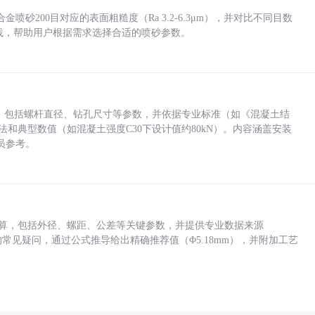
砂200目对应的表面粗糙度（Ra 3.2-6.3μm），并对比不同目数
业实践，帮助用户根据需求选择合适的喷砂参数。
力，包括螺杆直径、钻孔尺寸等参数，并依据专业标准（如《混凝土结
方法和典型数值（如混凝土强度C30下设计值约80kN）。内容涵盖安装
员参考。
底孔计算，包括外径、螺距、公差等关键参数，并提供专业数据来源
孔尺寸的常见疑问，通过公式推导给出精确推荐值（Φ5.18mm），并附加工艺