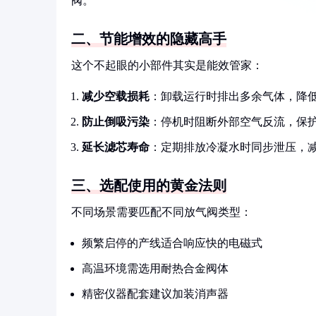
阀。
二、节能增效的隐藏高手
这个不起眼的小部件其实是能效管家：
减少空载损耗
：卸载运行时排出多余气体，降
防止倒吸污染
：停机时阻断外部空气反流，保
延长滤芯寿命
：定期排放冷凝水时同步泄压，
三、选配使用的黄金法则
不同场景需要匹配不同放气阀类型：
频繁启停的产线适合响应快的电磁式
高温环境需选用耐热合金阀体
精密仪器配套建议加装消声器