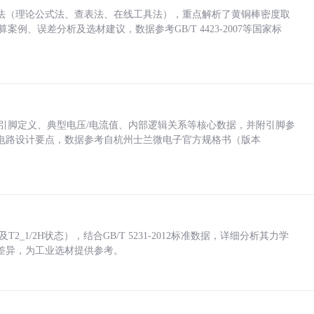
法（理论公式法、查表法、在线工具法），重点解析了黄铜棒密度取
计算案例、误差分析及选材建议，数据参考GB/T 4423-2007等国家标
括各引脚定义、典型电压/电流值、内部逻辑关系等核心数据，并附引脚参
电路设计要点，数据参考自杭州士兰微电子官方规格书（版本
_1/2H状态），结合GB/T 5231-2012标准数据，详细分析其力学
差异，为工业选材提供参考。