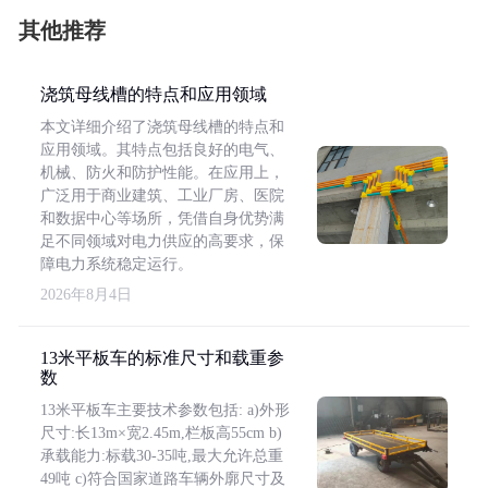
其他推荐
浇筑母线槽的特点和应用领域
本文详细介绍了浇筑母线槽的特点和
应用领域。其特点包括良好的电气、
机械、防火和防护性能。在应用上，
广泛用于商业建筑、工业厂房、医院
和数据中心等场所，凭借自身优势满
足不同领域对电力供应的高要求，保
障电力系统稳定运行。
2026年8月4日
13米平板车的标准尺寸和载重参
数
13米平板车主要技术参数包括: a)外形
尺寸:长13m×宽2.45m,栏板高55cm b)
承载能力:标载30-35吨,最大允许总重
49吨 c)符合国家道路车辆外廓尺寸及