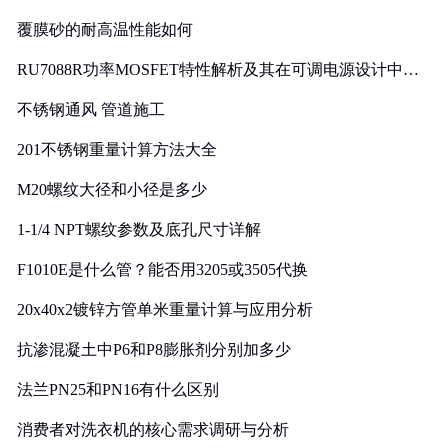
覆膜砂的耐高温性能如何
RU7088R功率MOSFET特性解析及其在可调电源设计中的
实践
不锈钢通风 管道施工
201不锈钢重量计算方法大全
M20螺纹大径和小径是多少
1-1/4 NPT螺纹参数及底孔尺寸详解
F1010E是什么管？能否用3205或3505代换
20x40x2镀锌方管单米重量计算与应用分析
抗渗混凝土中P6和P8膨胀剂分别加多少
法兰PN25和PN16有什么区别
消费者对洗衣机的核心需求调研与分析