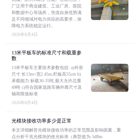
广泛用于商业建筑、工业厂房、医院
和数据中心等场所，凭借自身优势满
足不同领域对电力供应的高要求，保
障电力系统稳定运行。
2026年8月4日
13米平板车的标准尺寸和载重参
数
13米平板车主要技术参数包括: a)外形
尺寸:长13m×宽2.45m,栏板高55cm b)
承载能力:标载30-35吨,最大允许总重
49吨 c)符合国家道路车辆外廓尺寸及
轴荷限值标准
2026年8月4日
光模块接收功率多少是正常
本文详细解答光模块接收功率的正常范围及影响因素，重
点分析千兆光模块的收光标准（典型值为-3dBm