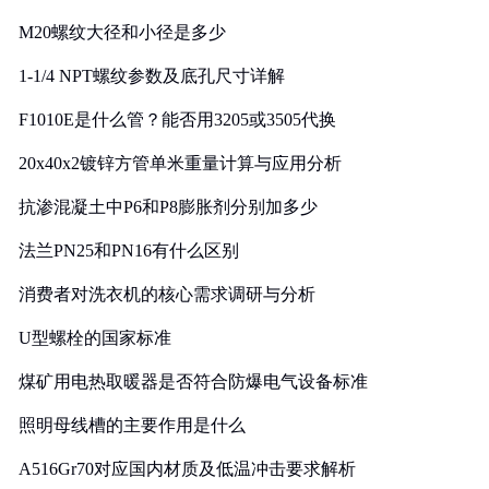
M20螺纹大径和小径是多少
1-1/4 NPT螺纹参数及底孔尺寸详解
F1010E是什么管？能否用3205或3505代换
20x40x2镀锌方管单米重量计算与应用分析
抗渗混凝土中P6和P8膨胀剂分别加多少
法兰PN25和PN16有什么区别
消费者对洗衣机的核心需求调研与分析
U型螺栓的国家标准
煤矿用电热取暖器是否符合防爆电气设备标准
照明母线槽的主要作用是什么
A516Gr70对应国内材质及低温冲击要求解析