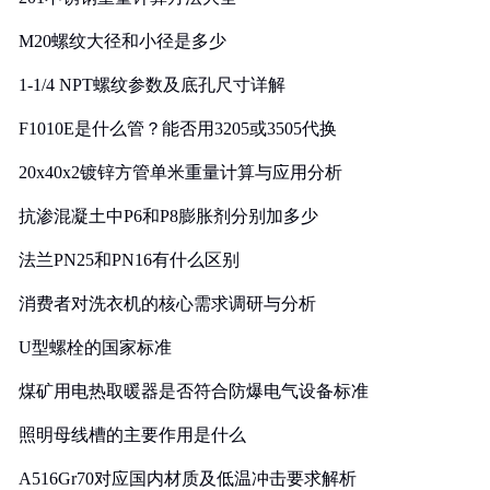
M20螺纹大径和小径是多少
1-1/4 NPT螺纹参数及底孔尺寸详解
F1010E是什么管？能否用3205或3505代换
20x40x2镀锌方管单米重量计算与应用分析
抗渗混凝土中P6和P8膨胀剂分别加多少
法兰PN25和PN16有什么区别
消费者对洗衣机的核心需求调研与分析
U型螺栓的国家标准
煤矿用电热取暖器是否符合防爆电气设备标准
照明母线槽的主要作用是什么
A516Gr70对应国内材质及低温冲击要求解析