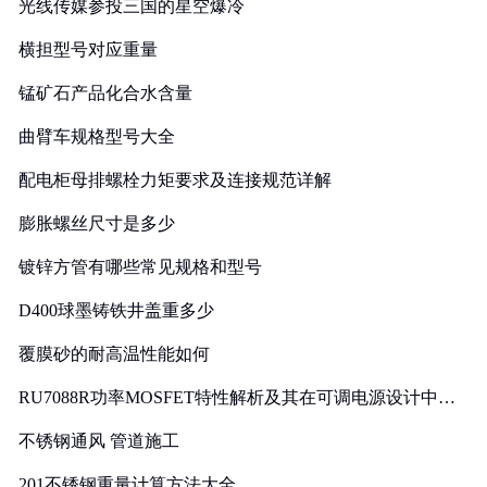
光线传媒参投三国的星空爆冷
横担型号对应重量
锰矿石产品化合水含量
曲臂车规格型号大全
配电柜母排螺栓力矩要求及连接规范详解
膨胀螺丝尺寸是多少
镀锌方管有哪些常见规格和型号
D400球墨铸铁井盖重多少
覆膜砂的耐高温性能如何
RU7088R功率MOSFET特性解析及其在可调电源设计中的
实践
不锈钢通风 管道施工
201不锈钢重量计算方法大全