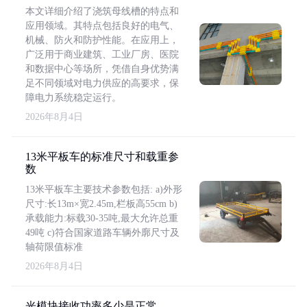
本文详细介绍了浇筑母线槽的特点和
应用领域。其特点包括良好的电气、
机械、防火和防护性能。在应用上，
广泛用于商业建筑、工业厂房、医院
和数据中心等场所，凭借自身优势满
足不同领域对电力供应的高要求，保
障电力系统稳定运行。
2026年8月4日
13米平板车的标准尺寸和载重参
数
13米平板车主要技术参数包括: a)外形
尺寸:长13m×宽2.45m,栏板高55cm b)
承载能力:标载30-35吨,最大允许总重
49吨 c)符合国家道路车辆外廓尺寸及
轴荷限值标准
2026年8月4日
光模块接收功率多少是正常