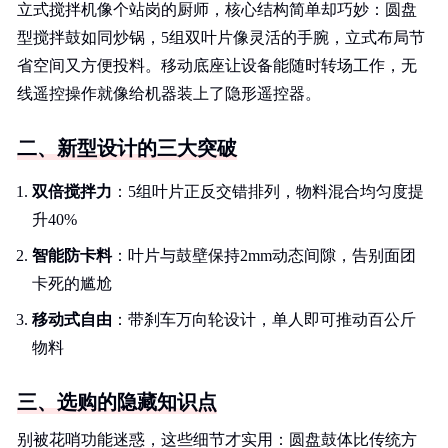
立式搅拌机像个站岗的厨师，核心结构简单却巧妙：圆盘
型搅拌鼓如同炒锅，5组双叶片像灵活的手腕，立式布局节
省空间又方便投料。移动底座让设备能随时转场工作，无
线遥控操作就像给机器装上了隐形遥控器。
二、新型设计的三大突破
双倍搅拌力
：5组叶片正反交错排列，物料混合均匀度提
升40%
智能防卡料
：叶片与鼓壁保持2mm动态间隙，告别面团
卡死的尴尬
移动式自由
：带刹车万向轮设计，单人即可推动百公斤
物料
三、选购的隐藏知识点
别被花哨功能迷惑，这些细节才实用：圆盘鼓体比传统方