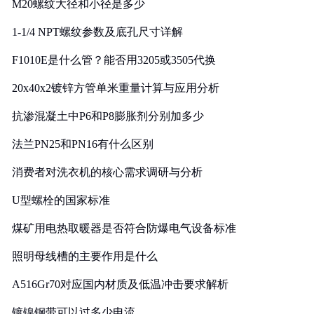
M20螺纹大径和小径是多少
1-1/4 NPT螺纹参数及底孔尺寸详解
F1010E是什么管？能否用3205或3505代换
20x40x2镀锌方管单米重量计算与应用分析
抗渗混凝土中P6和P8膨胀剂分别加多少
法兰PN25和PN16有什么区别
消费者对洗衣机的核心需求调研与分析
U型螺栓的国家标准
煤矿用电热取暖器是否符合防爆电气设备标准
照明母线槽的主要作用是什么
A516Gr70对应国内材质及低温冲击要求解析
镀镍钢带可以过多少电流