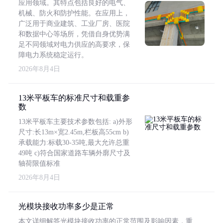
应用领域。其特点包括良好的电气、
机械、防火和防护性能。在应用上，
广泛用于商业建筑、工业厂房、医院
和数据中心等场所，凭借自身优势满
足不同领域对电力供应的高要求，保
障电力系统稳定运行。
2026年8月4日
13米平板车的标准尺寸和载重参
数
13米平板车主要技术参数包括: a)外形
尺寸:长13m×宽2.45m,栏板高55cm b)
承载能力:标载30-35吨,最大允许总重
49吨 c)符合国家道路车辆外廓尺寸及
轴荷限值标准
2026年8月4日
光模块接收功率多少是正常
本文详细解答光模块接收功率的正常范围及影响因素，重