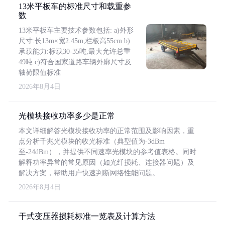
13米平板车的标准尺寸和载重参
数
13米平板车主要技术参数包括: a)外形
尺寸:长13m×宽2.45m,栏板高55cm b)
承载能力:标载30-35吨,最大允许总重
49吨 c)符合国家道路车辆外廓尺寸及
轴荷限值标准
2026年8月4日
光模块接收功率多少是正常
本文详细解答光模块接收功率的正常范围及影响因素，重
点分析千兆光模块的收光标准（典型值为-3dBm
至-24dBm），并提供不同速率光模块的参考值表格。同时
解释功率异常的常见原因（如光纤损耗、连接器问题）及
解决方案，帮助用户快速判断网络性能问题。
2026年8月4日
干式变压器损耗标准一览表及计算方法