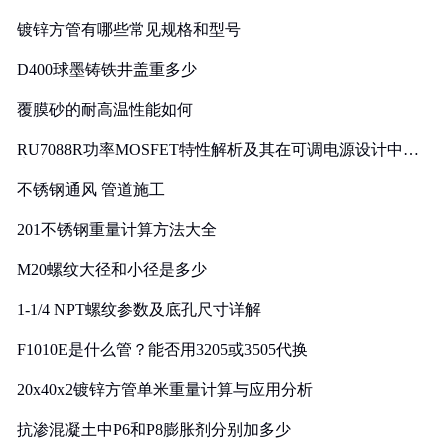
镀锌方管有哪些常见规格和型号
D400球墨铸铁井盖重多少
覆膜砂的耐高温性能如何
RU7088R功率MOSFET特性解析及其在可调电源设计中的
实践
不锈钢通风 管道施工
201不锈钢重量计算方法大全
M20螺纹大径和小径是多少
1-1/4 NPT螺纹参数及底孔尺寸详解
F1010E是什么管？能否用3205或3505代换
20x40x2镀锌方管单米重量计算与应用分析
抗渗混凝土中P6和P8膨胀剂分别加多少