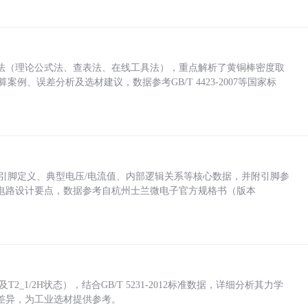
法（理论公式法、查表法、在线工具法），重点解析了黄铜棒密度取
计算案例、误差分析及选材建议，数据参考GB/T 4423-2007等国家标
括各引脚定义、典型电压/电流值、内部逻辑关系等核心数据，并附引脚参
电路设计要点，数据参考自杭州士兰微电子官方规格书（版本
_1/2H状态），结合GB/T 5231-2012标准数据，详细分析其力学
差异，为工业选材提供参考。