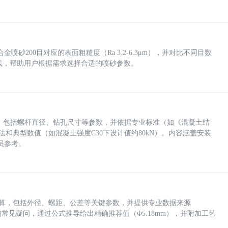
砂200目对应的表面粗糙度（Ra 3.2-6.3μm），并对比不同目数
业实践，帮助用户根据需求选择合适的喷砂参数。
力，包括螺杆直径、钻孔尺寸等参数，并依据专业标准（如《混凝土结
方法和典型数值（如混凝土强度C30下设计值约80kN）。内容涵盖安装
员参考。
底孔计算，包括外径、螺距、公差等关键参数，并提供专业数据来源
孔尺寸的常见疑问，通过公式推导给出精确推荐值（Φ5.18mm），并附加工艺