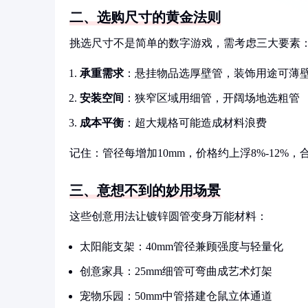
二、选购尺寸的黄金法则
挑选尺寸不是简单的数字游戏，需考虑三大要素
承重需求
：悬挂物品选厚壁管，装饰用途可薄
安装空间
：狭窄区域用细管，开阔场地选粗管
成本平衡
：超大规格可能造成材料浪费
记住：管径每增加10mm，价格约上浮8%-12%
三、意想不到的妙用场景
这些创意用法让镀锌圆管变身万能材料：
太阳能支架：40mm管径兼顾强度与轻量化
创意家具：25mm细管可弯曲成艺术灯架
宠物乐园：50mm中管搭建仓鼠立体通道