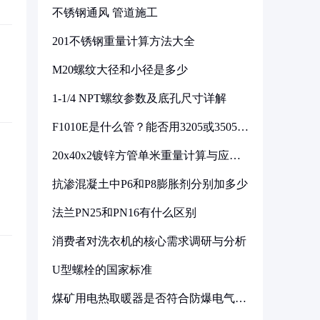
不锈钢通风 管道施工
201不锈钢重量计算方法大全
M20螺纹大径和小径是多少
1-1/4 NPT螺纹参数及底孔尺寸详解
F1010E是什么管？能否用3205或3505代
换
20x40x2镀锌方管单米重量计算与应用
分析
抗渗混凝土中P6和P8膨胀剂分别加多少
法兰PN25和PN16有什么区别
消费者对洗衣机的核心需求调研与分析
U型螺栓的国家标准
煤矿用电热取暖器是否符合防爆电气设
备标准