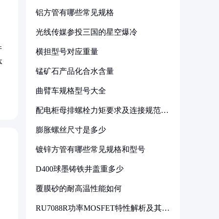
铝方管有哪些常见规格
光线传媒参投三国的星空爆冷
件
横担型号对应重量
体
锰矿石产品化合水含量
曲臂车规格型号大全
配电柜母排螺栓力矩要求及连接规范详
解
膨胀螺丝尺寸是多少
镀锌方管有哪些常见规格和型号
D400球墨铸铁井盖重多少
覆膜砂的耐高温性能如何
RU7088R功率MOSFET特性解析及其在
可调电源设计中的实践