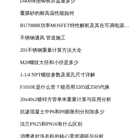
D400球墨铸铁井盖重多少
覆膜砂的耐高温性能如何
RU7088R功率MOSFET特性解析及其在可调电源设
计中的实践
不锈钢通风 管道施工
201不锈钢重量计算方法大全
M20螺纹大径和小径是多少
1-1/4 NPT螺纹参数及底孔尺寸详解
F1010E是什么管？能否用3205或3505代换
20x40x2镀锌方管单米重量计算与应用分析
抗渗混凝土中P6和P8膨胀剂分别加多少
法兰PN25和PN16有什么区别
消费者对洗衣机的核心需求调研与分析