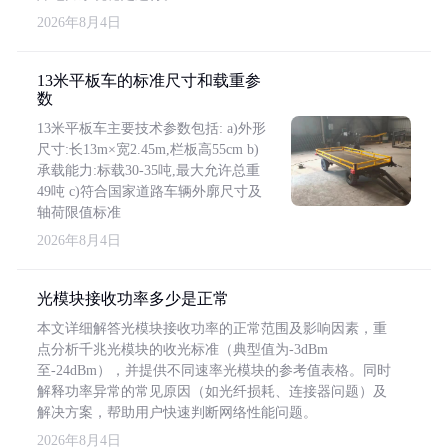
2026年8月4日
13米平板车的标准尺寸和载重参
数
13米平板车主要技术参数包括: a)外形
尺寸:长13m×宽2.45m,栏板高55cm b)
承载能力:标载30-35吨,最大允许总重
49吨 c)符合国家道路车辆外廓尺寸及
轴荷限值标准
2026年8月4日
光模块接收功率多少是正常
本文详细解答光模块接收功率的正常范围及影响因素，重
点分析千兆光模块的收光标准（典型值为-3dBm
至-24dBm），并提供不同速率光模块的参考值表格。同时
解释功率异常的常见原因（如光纤损耗、连接器问题）及
解决方案，帮助用户快速判断网络性能问题。
2026年8月4日