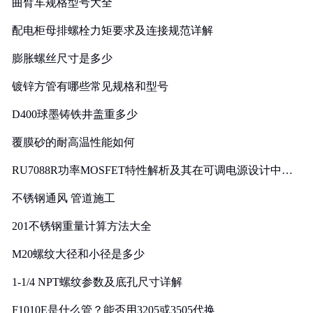
曲臂车规格型号大全
配电柜母排螺栓力矩要求及连接规范详解
膨胀螺丝尺寸是多少
镀锌方管有哪些常见规格和型号
D400球墨铸铁井盖重多少
覆膜砂的耐高温性能如何
RU7088R功率MOSFET特性解析及其在可调电源设计中的
实践
不锈钢通风 管道施工
201不锈钢重量计算方法大全
M20螺纹大径和小径是多少
1-1/4 NPT螺纹参数及底孔尺寸详解
F1010E是什么管？能否用3205或3505代换