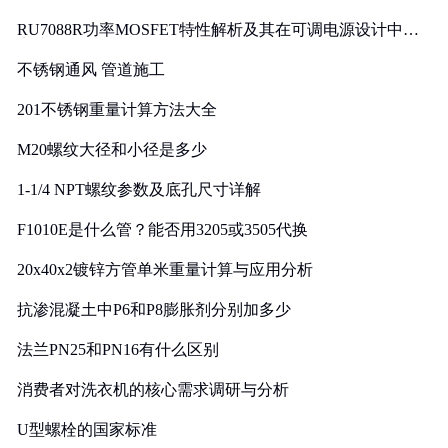
RU7088R功率MOSFET特性解析及其在可调电源设计中的
实践
不锈钢通风 管道施工
201不锈钢重量计算方法大全
M20螺纹大径和小径是多少
1-1/4 NPT螺纹参数及底孔尺寸详解
F1010E是什么管？能否用3205或3505代换
20x40x2镀锌方管单米重量计算与应用分析
抗渗混凝土中P6和P8膨胀剂分别加多少
法兰PN25和PN16有什么区别
消费者对洗衣机的核心需求调研与分析
U型螺栓的国家标准