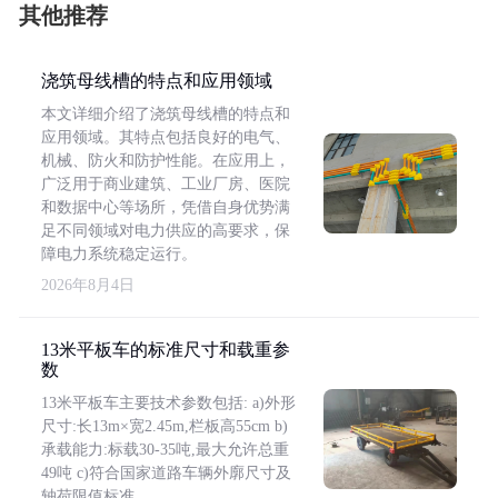
其他推荐
浇筑母线槽的特点和应用领域
本文详细介绍了浇筑母线槽的特点和
应用领域。其特点包括良好的电气、
机械、防火和防护性能。在应用上，
广泛用于商业建筑、工业厂房、医院
和数据中心等场所，凭借自身优势满
足不同领域对电力供应的高要求，保
障电力系统稳定运行。
2026年8月4日
13米平板车的标准尺寸和载重参
数
13米平板车主要技术参数包括: a)外形
尺寸:长13m×宽2.45m,栏板高55cm b)
承载能力:标载30-35吨,最大允许总重
49吨 c)符合国家道路车辆外廓尺寸及
轴荷限值标准