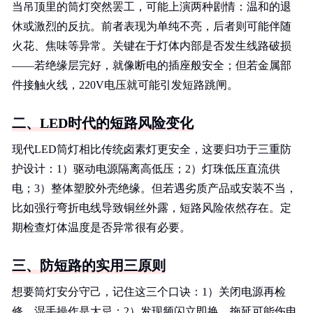
当吊顶里的筒灯突然罢工，可能上演两种剧情：温和的退
休或激烈的反抗。前者表现为单纯不亮，后者则可能伴随
火花、焦味等异常。关键在于灯体内部是否发生线路破损
——若绝缘层完好，就像断电的插座般安全；但若金属部
件接触火线，220V电压就可能引发短路跳闸。
二、LED时代的短路风险变化
现代LED筒灯相比传统卤素灯更安全，这要归功于三重防
护设计：1）驱动电源隔离高低压；2）灯珠低压直流供
电；3）整体塑胶外壳绝缘。但若遇劣质产品或安装不当，
比如强行弯折电线导致铜丝外露，短路风险依然存在。定
期检查灯体温度是否异常很有必要。
三、防短路的实用三原则
想要筒灯安分守己，记住这三个口诀：1）关闭电源再检
修，湿手操作是大忌；2）发现频闪立即换，拖延可能伤电