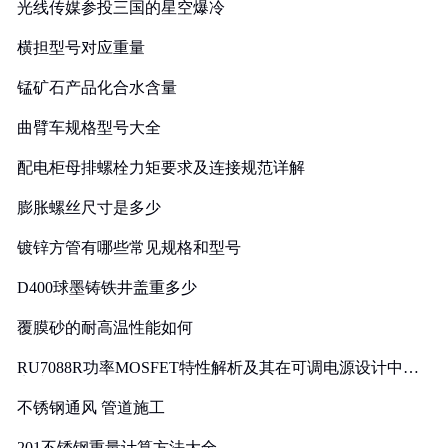
光线传媒参投三国的星空爆冷
横担型号对应重量
锰矿石产品化合水含量
曲臂车规格型号大全
配电柜母排螺栓力矩要求及连接规范详解
膨胀螺丝尺寸是多少
镀锌方管有哪些常见规格和型号
D400球墨铸铁井盖重多少
覆膜砂的耐高温性能如何
RU7088R功率MOSFET特性解析及其在可调电源设计中的
实践
不锈钢通风 管道施工
201不锈钢重量计算方法大全