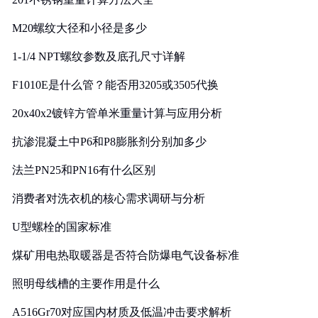
M20螺纹大径和小径是多少
1-1/4 NPT螺纹参数及底孔尺寸详解
F1010E是什么管？能否用3205或3505代换
20x40x2镀锌方管单米重量计算与应用分析
抗渗混凝土中P6和P8膨胀剂分别加多少
法兰PN25和PN16有什么区别
消费者对洗衣机的核心需求调研与分析
U型螺栓的国家标准
煤矿用电热取暖器是否符合防爆电气设备标准
照明母线槽的主要作用是什么
A516Gr70对应国内材质及低温冲击要求解析