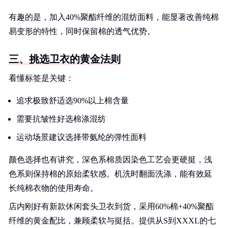
有趣的是，加入40%聚酯纤维的混纺面料，能显著改善纯棉
易变形的特性，同时保留棉的透气优势。
三、挑选卫衣的黄金法则
看懂标签是关键：
追求极致舒适选90%以上棉含量
需要抗皱性好选棉涤混纺
运动场景建议选择带氨纶的弹性面料
颜色选择也有讲究，深色系棉质因染色工艺会更硬挺，浅
色系则保持棉的原始柔软感。机洗时翻面洗涤，能有效延
长纯棉衣物的使用寿命。
店内刚好有新款休闲套头卫衣到货，采用60%棉+40%聚酯
纤维的黄金配比，兼顾柔软与挺括。提供从S到XXXL的七