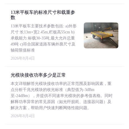
13米平板车的标准尺寸和载重参
数
13米平板车主要技术参数包括: a)外形
尺寸:长13m×宽2.45m,栏板高55cm b)
承载能力:标载30-35吨,最大允许总重
49吨 c)符合国家道路车辆外廓尺寸及
轴荷限值标准
2026年8月4日
光模块接收功率多少是正常
本文详细解答光模块接收功率的正常范围及影响因素，重
点分析千兆光模块的收光标准（典型值为-3dBm
至-24dBm），并提供不同速率光模块的参考值表格。同时
解释功率异常的常见原因（如光纤损耗、连接器问题）及
解决方案，帮助用户快速判断网络性能问题。
2026年8月4日