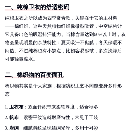
一、纯棉卫衣的舒适密码
纯棉卫衣之所以成为四季常青款，关键在于它的主材料
——棉纤维。这种天然植物纤维像微型吸管，中空结构让
它具备出色的吸湿排汗能力。当棉含量达到60%以上时，衣
物会呈现明显的亲肤特性：夏天吸汗不黏腻，冬天保暖不
闷热。不过纯棉也有小缺点，比如容易起皱，多次洗涤后
可能轻微缩水。
二、棉织物的百变面孔
棉织物其实是个大家族，根据纺织工艺不同能变身多种形
态：
卫衣布
：双面针织带来柔软厚度，适合秋冬
帆布
：紧密平纹造就耐磨特性，常见于工装
府绸
：细腻斜纹呈现丝绸光泽，多用于衬衫