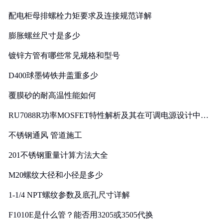
配电柜母排螺栓力矩要求及连接规范详解
膨胀螺丝尺寸是多少
镀锌方管有哪些常见规格和型号
D400球墨铸铁井盖重多少
覆膜砂的耐高温性能如何
RU7088R功率MOSFET特性解析及其在可调电源设计中的
实践
不锈钢通风 管道施工
201不锈钢重量计算方法大全
M20螺纹大径和小径是多少
1-1/4 NPT螺纹参数及底孔尺寸详解
F1010E是什么管？能否用3205或3505代换