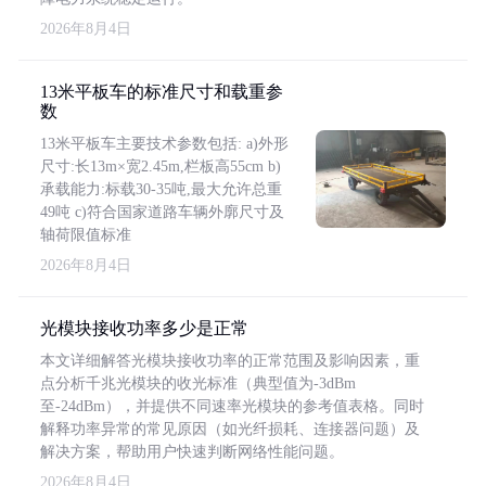
2026年8月4日
13米平板车的标准尺寸和载重参
数
13米平板车主要技术参数包括: a)外形
尺寸:长13m×宽2.45m,栏板高55cm b)
承载能力:标载30-35吨,最大允许总重
49吨 c)符合国家道路车辆外廓尺寸及
轴荷限值标准
2026年8月4日
光模块接收功率多少是正常
本文详细解答光模块接收功率的正常范围及影响因素，重
点分析千兆光模块的收光标准（典型值为-3dBm
至-24dBm），并提供不同速率光模块的参考值表格。同时
解释功率异常的常见原因（如光纤损耗、连接器问题）及
解决方案，帮助用户快速判断网络性能问题。
2026年8月4日