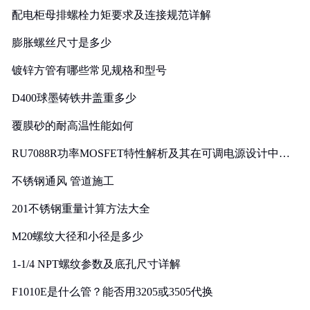
配电柜母排螺栓力矩要求及连接规范详解
膨胀螺丝尺寸是多少
镀锌方管有哪些常见规格和型号
D400球墨铸铁井盖重多少
覆膜砂的耐高温性能如何
RU7088R功率MOSFET特性解析及其在可调电源设计中的
实践
不锈钢通风 管道施工
201不锈钢重量计算方法大全
M20螺纹大径和小径是多少
1-1/4 NPT螺纹参数及底孔尺寸详解
F1010E是什么管？能否用3205或3505代换