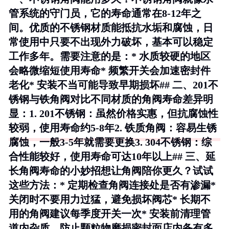
管系统的守门员，它的寿命通常在8-12年之
间。优质的不锈钢材质能抵抗水垢和腐蚀，日
常使用中只要不出现外力破坏，基本可以稳定
工作多年。需要注意的是：* 水质较硬的地区
会略微缩短使用寿命* 频繁开关会加速密封件
老化* 安装不当可能导致早期损坏## 二、201不
锈钢与铁角阀对比不同材质的角阀寿命差异明
显：1.
201不锈钢
：虽然价格实惠，但抗腐蚀性
较弱，使用寿命约5-8年2.
铁质角阀
：容易生锈
腐蚀，一般3-5年就需要更换3.
304不锈钢
：综
合性能较好，使用寿命可达10年以上## 三、延
长角阀寿命的小妙招想让角阀陪你更久？试试
这些方法：* 定期检查角阀连接处是否有渗漏*
关闭时不要用力过猛，避免损坏阀芯* 长期不
用的角阀建议每季度开关一次* 安装前清理管
道内杂质，防止颗粒物磨损密封面店内备有多