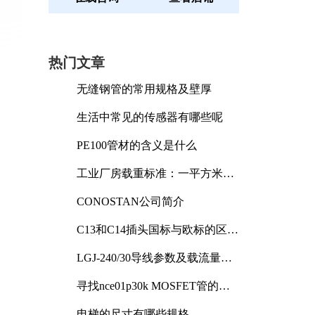
热门文章
无缝钢管的常用规格及壁厚
生活中常见的传感器有哪些呢
PE100管材的含义是什么
工业厂房载重标准：一平方米能
承受多少公斤
CONOSTAN公司简介
C13和C14插头国标与欧标的区别
及其标准解析
LGJ-240/30导线参数及载流量解
析
寻找nce01p30k MOSFET管的合
适替代型号
电梯的尺寸有哪些规格