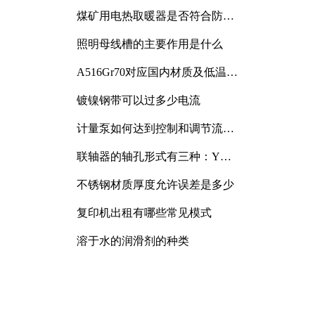
煤矿用电热取暖器是否符合防爆
电气设备标准
照明母线槽的主要作用是什么
A516Gr70对应国内材质及低温冲
击要求解析
镀镍钢带可以过多少电流
计量泵如何达到控制和调节流量
的目的
联轴器的轴孔形式有三种：Y
型、J型、Z型
不锈钢材质厚度允许误差是多少
复印机出租有哪些常见模式
溶于水的润滑剂的种类