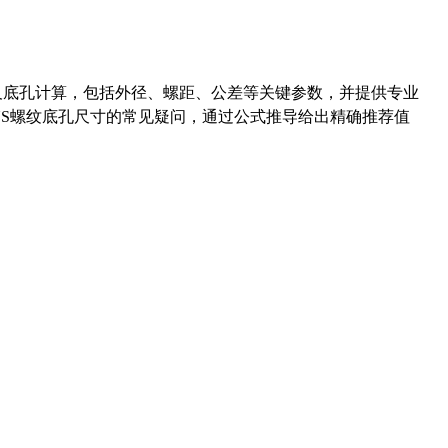
准尺寸及底孔计算，包括外径、螺距、公差等关键参数，并提供专业
-36UNS螺纹底孔尺寸的常见疑问，通过公式推导给出精确推荐值
药品医疗器械网络信息服务备案(京)网药械信息备字（2021）第00159号