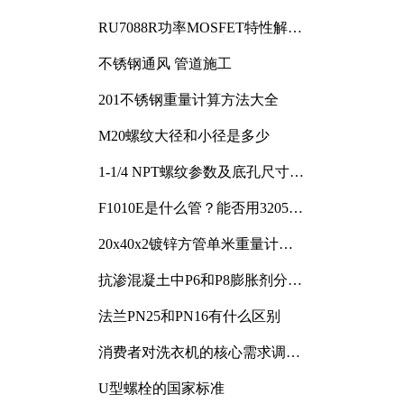
RU7088R功率MOSFET特性解析
及其在可调电源设计中的实践
不锈钢通风 管道施工
201不锈钢重量计算方法大全
M20螺纹大径和小径是多少
1-1/4 NPT螺纹参数及底孔尺寸详
解
F1010E是什么管？能否用3205或
3505代换
20x40x2镀锌方管单米重量计算
与应用分析
抗渗混凝土中P6和P8膨胀剂分别
加多少
法兰PN25和PN16有什么区别
消费者对洗衣机的核心需求调研
与分析
U型螺栓的国家标准