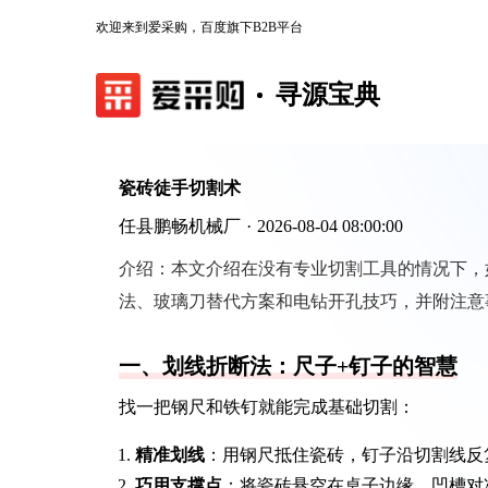
欢迎来到爱采购，百度旗下B2B平台
寻源宝典
瓷砖徒手切割术
任县鹏畅机械厂
·
2026-08-04 08:00:00
介绍：
本文介绍在没有专业切割工具的情况下，
法、玻璃刀替代方案和电钻开孔技巧，并附注意
一、划线折断法：尺子+钉子的智慧
找一把钢尺和铁钉就能完成基础切割：
精准划线
：用钢尺抵住瓷砖，钉子沿切割线反复刮
巧用支撑点
：将瓷砖悬空在桌子边缘，凹槽对