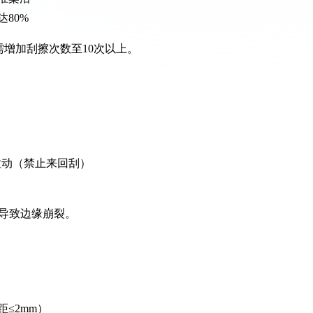
80%
需增加刮擦次数至10次以上。
拉动（禁止来回刮）
导致边缘崩裂。
≤2mm）