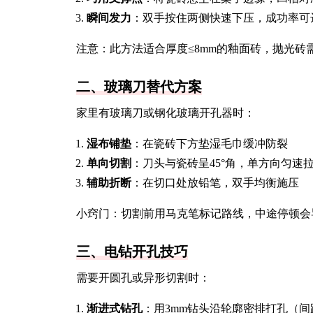
瞬间发力
：双手按住两侧快速下压，成功率可达
注意：此方法适合厚度≤8mm的釉面砖，抛光砖
二、玻璃刀替代方案
家里有玻璃刀或钢化玻璃开孔器时：
湿布铺垫
：在瓷砖下方垫湿毛巾缓冲防裂
单向切割
：刀头与瓷砖呈45°角，单方向匀速
辅助折断
：在切口处放铅笔，双手均衡施压
小窍门：切割前用马克笔标记路线，中途停顿会
三、电钻开孔技巧
需要开圆孔或异形切割时：
渐进式钻孔
：用3mm钻头沿轮廓密排打孔（间距