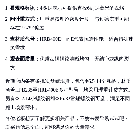
看规格标识
：Φ6-14表示可提供直径6到14毫米的盘螺
问计重方式
：理重是按理论密度计算，与过磅实重可能
存在1%-3%偏差
查材质代号
：HRB400E中的E代表抗震性能，适合特殊建
筑需求
观表面质量
：优质盘螺螺纹清晰均匀，无结疤或纵向裂
纹
近期店内备有多批次盘螺现货，包含Φ6.5-14全规格，材质
涵盖HPB235至HRB400E多种型号，均采用理重计费方式。
另有Φ12-14小螺纹钢和Φ16-32常规螺纹钢可选，满足不同
施工场景需求。
各位老板想要了解更多相关产品，不妨来爱采购试试吧～
爱采购信息全面，能够满足你的大量需求！