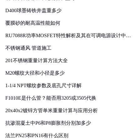
D400球墨铸铁井盖重多少
覆膜砂的耐高温性能如何
RU7088R功率MOSFET特性解析及其在可调电源设计中的
实践
不锈钢通风 管道施工
201不锈钢重量计算方法大全
M20螺纹大径和小径是多少
1-1/4 NPT螺纹参数及底孔尺寸详解
F1010E是什么管？能否用3205或3505代换
20x40x2镀锌方管单米重量计算与应用分析
抗渗混凝土中P6和P8膨胀剂分别加多少
法兰PN25和PN16有什么区别