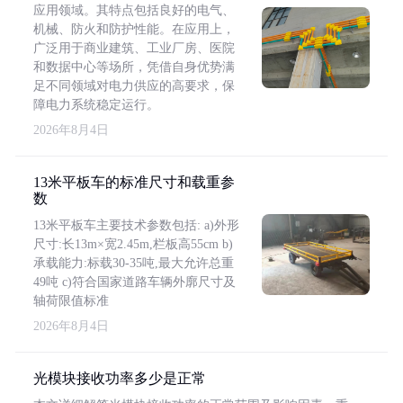
应用领域。其特点包括良好的电气、
机械、防火和防护性能。在应用上，
广泛用于商业建筑、工业厂房、医院
和数据中心等场所，凭借自身优势满
足不同领域对电力供应的高要求，保
障电力系统稳定运行。
2026年8月4日
13米平板车的标准尺寸和载重参
数
13米平板车主要技术参数包括: a)外形
尺寸:长13m×宽2.45m,栏板高55cm b)
承载能力:标载30-35吨,最大允许总重
49吨 c)符合国家道路车辆外廓尺寸及
轴荷限值标准
2026年8月4日
光模块接收功率多少是正常