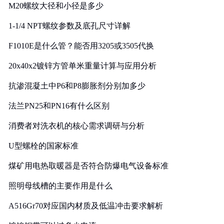
M20螺纹大径和小径是多少
1-1/4 NPT螺纹参数及底孔尺寸详解
F1010E是什么管？能否用3205或3505代换
20x40x2镀锌方管单米重量计算与应用分析
抗渗混凝土中P6和P8膨胀剂分别加多少
法兰PN25和PN16有什么区别
消费者对洗衣机的核心需求调研与分析
U型螺栓的国家标准
煤矿用电热取暖器是否符合防爆电气设备标准
照明母线槽的主要作用是什么
A516Gr70对应国内材质及低温冲击要求解析