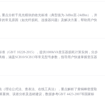
点分析千兆光模块的收光标准（典型值为-3dBm至-24dBm），并
常的常见原因（如光纤损耗、连接器问题）及解决方案，帮助用户快
/T 10228-2015），提供1000kVA变压器损耗计算实例，分步
，涵盖SCB10/SCB13等常见型号参数，指导用户快速掌握变压器
法（理论公式法、查表法、在线工具法），重点解析了黄铜棒密度取
计算案例、误差分析及选材建议，数据参考GB/T 4423-2007等国家标