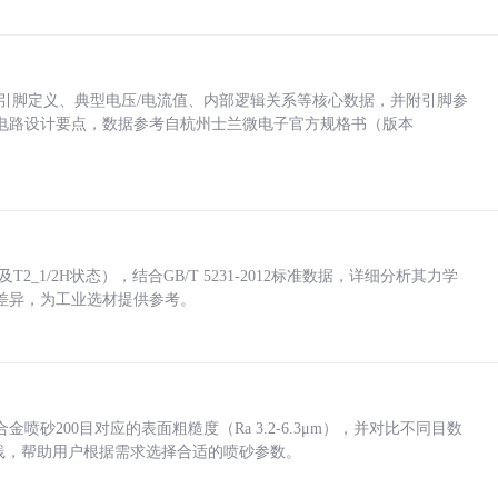
括各引脚定义、典型电压/电流值、内部逻辑关系等核心数据，并附引脚参
电路设计要点，数据参考自杭州士兰微电子官方规格书（版本
_1/2H状态），结合GB/T 5231-2012标准数据，详细分析其力学
差异，为工业选材提供参考。
砂200目对应的表面粗糙度（Ra 3.2-6.3μm），并对比不同目数
业实践，帮助用户根据需求选择合适的喷砂参数。