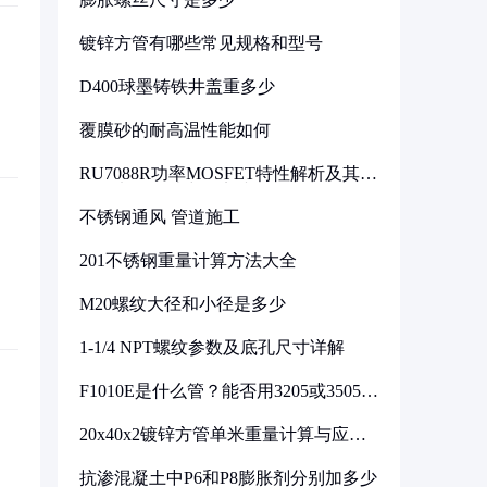
镀锌方管有哪些常见规格和型号
D400球墨铸铁井盖重多少
覆膜砂的耐高温性能如何
RU7088R功率MOSFET特性解析及其在
可调电源设计中的实践
不锈钢通风 管道施工
201不锈钢重量计算方法大全
M20螺纹大径和小径是多少
1-1/4 NPT螺纹参数及底孔尺寸详解
F1010E是什么管？能否用3205或3505代
换
20x40x2镀锌方管单米重量计算与应用
分析
抗渗混凝土中P6和P8膨胀剂分别加多少