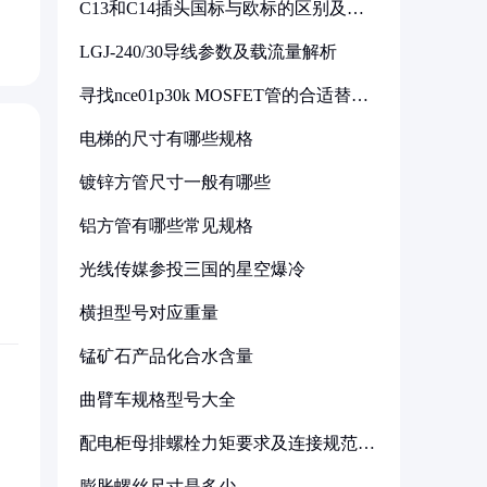
C13和C14插头国标与欧标的区别及其
标准解析
LGJ-240/30导线参数及载流量解析
寻找nce01p30k MOSFET管的合适替代
型号
电梯的尺寸有哪些规格
镀锌方管尺寸一般有哪些
铝方管有哪些常见规格
光线传媒参投三国的星空爆冷
横担型号对应重量
锰矿石产品化合水含量
曲臂车规格型号大全
配电柜母排螺栓力矩要求及连接规范详
解
膨胀螺丝尺寸是多少