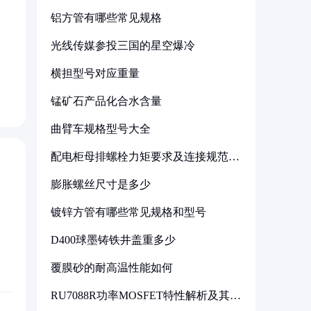
铝方管有哪些常见规格
光线传媒参投三国的星空爆冷
横担型号对应重量
锰矿石产品化合水含量
曲臂车规格型号大全
配电柜母排螺栓力矩要求及连接规范详
解
膨胀螺丝尺寸是多少
镀锌方管有哪些常见规格和型号
D400球墨铸铁井盖重多少
覆膜砂的耐高温性能如何
RU7088R功率MOSFET特性解析及其在
可调电源设计中的实践