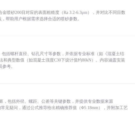
砂200目对应的表面粗糙度（Ra 3.2-6.3μm），并对比不同目数
业实践，帮助用户根据需求选择合适的喷砂参数。
力，包括螺杆直径、钻孔尺寸等参数，并依据专业标准（如《混凝土结
方法和典型数值（如混凝土强度C30下设计值约80kN）。内容涵盖安装
员参考。
底孔计算，包括外径、螺距、公差等关键参数，并提供专业数据来源
孔尺寸的常见疑问，通过公式推导给出精确推荐值（Φ5.18mm），并附加工艺