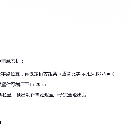
单暗藏玄机：
零点位置，再设定抽芯距离（通常比实际孔深多2-3mm）
件可增压至15-20bar
熔料拉丝；顶出动作需延迟至中子完全退出后
断：