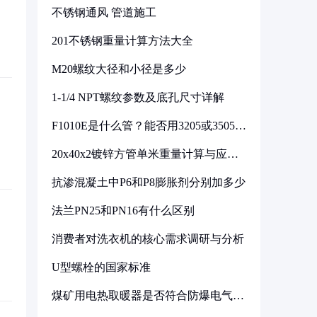
不锈钢通风 管道施工
201不锈钢重量计算方法大全
M20螺纹大径和小径是多少
1-1/4 NPT螺纹参数及底孔尺寸详解
F1010E是什么管？能否用3205或3505代
换
20x40x2镀锌方管单米重量计算与应用
分析
抗渗混凝土中P6和P8膨胀剂分别加多少
法兰PN25和PN16有什么区别
消费者对洗衣机的核心需求调研与分析
U型螺栓的国家标准
煤矿用电热取暖器是否符合防爆电气设
备标准