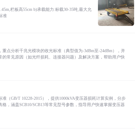
5m,栏板高55cm b)承载能力:标载30-35吨,最大允
标准
点分析千兆光模块的收光标准（典型值为-3dBm至-24dBm），并
常的常见原因（如光纤损耗、连接器问题）及解决方案，帮助用户快
/T 10228-2015），提供1000kVA变压器损耗计算实例，分步
，涵盖SCB10/SCB13等常见型号参数，指导用户快速掌握变压器