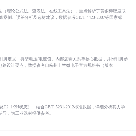
法（理论公式法、查表法、在线工具法），重点解析了黄铜棒密度取
计算案例、误差分析及选材建议，数据参考GB/T 4423-2007等国家标
括各引脚定义、典型电压/电流值、内部逻辑关系等核心数据，并附引脚参
电路设计要点，数据参考自杭州士兰微电子官方规格书（版本
_1/2H状态），结合GB/T 5231-2012标准数据，详细分析其力学
差异，为工业选材提供参考。