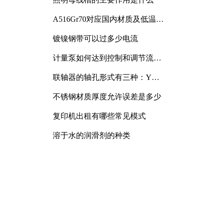
A516Gr70对应国内材质及低温冲
击要求解析
镀镍钢带可以过多少电流
计量泵如何达到控制和调节流量
的目的
联轴器的轴孔形式有三种：Y
型、J型、Z型
不锈钢材质厚度允许误差是多少
复印机出租有哪些常见模式
溶于水的润滑剂的种类