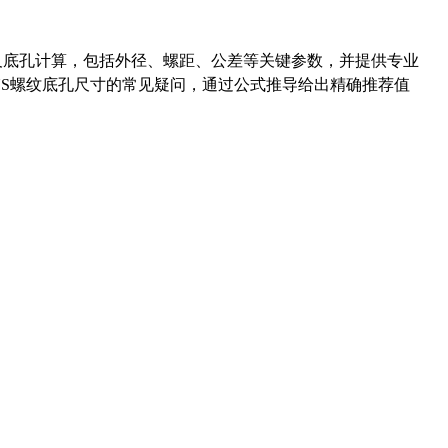
准尺寸及底孔计算，包括外径、螺距、公差等关键参数，并提供专业
-36UNS螺纹底孔尺寸的常见疑问，通过公式推导给出精确推荐值
药品医疗器械网络信息服务备案(京)网药械信息备字（2021）第00159号
京ICP证030173号
京公网安备11000002000001号