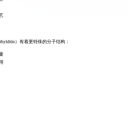
艺
hylditin）有着更特殊的分子结构：
量
用