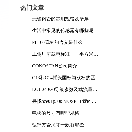
热门文章
无缝钢管的常用规格及壁厚
生活中常见的传感器有哪些呢
PE100管材的含义是什么
工业厂房载重标准：一平方米能
承受多少公斤
CONOSTAN公司简介
C13和C14插头国标与欧标的区别
及其标准解析
LGJ-240/30导线参数及载流量解
析
寻找nce01p30k MOSFET管的合
适替代型号
电梯的尺寸有哪些规格
镀锌方管尺寸一般有哪些