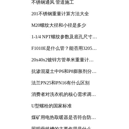
不锈钢通风 管道施工
201不锈钢重量计算方法大全
M20螺纹大径和小径是多少
1-1/4 NPT螺纹参数及底孔尺寸详
解
F1010E是什么管？能否用3205或
3505代换
20x40x2镀锌方管单米重量计算
与应用分析
抗渗混凝土中P6和P8膨胀剂分别
加多少
法兰PN25和PN16有什么区别
消费者对洗衣机的核心需求调研
与分析
U型螺栓的国家标准
煤矿用电热取暖器是否符合防爆
电气设备标准
照明母线槽的主要作用是什么