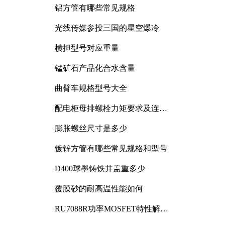
铝方管有哪些常见规格
光线传媒参投三国的星空爆冷
横担型号对应重量
锰矿石产品化合水含量
曲臂车规格型号大全
配电柜母排螺栓力矩要求及连接
规范详解
膨胀螺丝尺寸是多少
镀锌方管有哪些常见规格和型号
D400球墨铸铁井盖重多少
覆膜砂的耐高温性能如何
RU7088R功率MOSFET特性解析
及其在可调电源设计中的实践