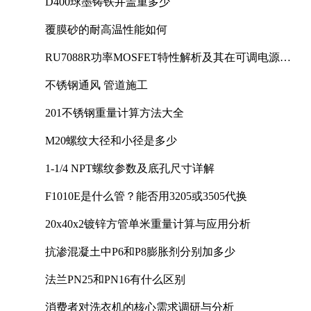
D400球墨铸铁井盖重多少
覆膜砂的耐高温性能如何
RU7088R功率MOSFET特性解析及其在可调电源设
计中的实践
不锈钢通风 管道施工
201不锈钢重量计算方法大全
M20螺纹大径和小径是多少
1-1/4 NPT螺纹参数及底孔尺寸详解
F1010E是什么管？能否用3205或3505代换
20x40x2镀锌方管单米重量计算与应用分析
抗渗混凝土中P6和P8膨胀剂分别加多少
法兰PN25和PN16有什么区别
消费者对洗衣机的核心需求调研与分析