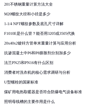
201不锈钢重量计算方法大全
M20螺纹大径和小径是多少
1-1/4 NPT螺纹参数及底孔尺寸详解
F1010E是什么管？能否用3205或3505代换
20x40x2镀锌方管单米重量计算与应用分析
抗渗混凝土中P6和P8膨胀剂分别加多少
法兰PN25和PN16有什么区别
消费者对洗衣机的核心需求调研与分析
U型螺栓的国家标准
煤矿用电热取暖器是否符合防爆电气设备标准
照明母线槽的主要作用是什么