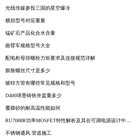
光线传媒参投三国的星空爆冷
横担型号对应重量
锰矿石产品化合水含量
曲臂车规格型号大全
配电柜母排螺栓力矩要求及连接规范详解
膨胀螺丝尺寸是多少
镀锌方管有哪些常见规格和型号
D400球墨铸铁井盖重多少
覆膜砂的耐高温性能如何
RU7088R功率MOSFET特性解析及其在可调电源设计中的
实践
不锈钢通风 管道施工