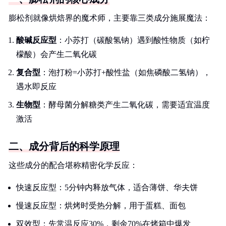
膨松剂就像烘焙界的魔术师，主要靠三类成分施展魔法：
酸碱反应型
：小苏打（碳酸氢钠）遇到酸性物质（如柠
檬酸）会产生二氧化碳
复合型
：泡打粉=小苏打+酸性盐（如焦磷酸二氢钠），
遇水即反应
生物型
：酵母菌分解糖类产生二氧化碳，需要适宜温度
激活
二、成分背后的科学原理
这些成分的配合堪称精密化学反应：
快速反应型：5分钟内释放气体，适合薄饼、华夫饼
慢速反应型：烘烤时受热分解，用于蛋糕、面包
双效型：先常温反应30%，剩余70%在烤箱中爆发